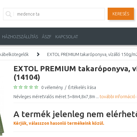
KERESÉS
HÁZHOZSZÁLLÍTÁS
ÁSZF
KAPCSOLAT
kábelkötegelők
EXTOL PREMIUM takaróponyva, vízálló 150g/m
EXTOL PREMIUM takaróponyva, ví
(14104)
0 vélemény
/
Értékelés írása
Névleges méretValós méret 5×8m4,8x7,8m ...
további információ 
A termék jelenleg nem elérhető
Kérjük, válasszon hasonló termékeink közül.