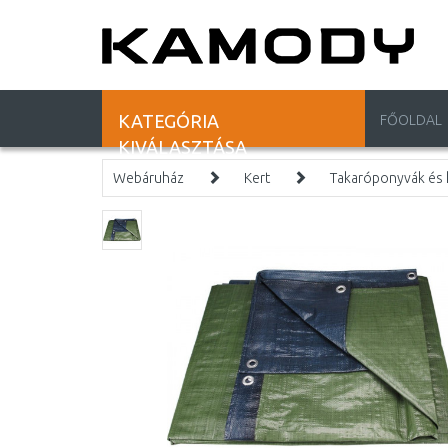
KATEGÓRIA
FŐOLDAL
KIVÁLASZTÁSA
Webáruház
Kert
Takaróponyvák és 