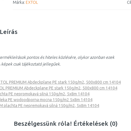
Márka:
EXTOL
Ci
Leírás
ermékleírások pontos és hiteles közlésére, olykor azonban ezek
 képek csak tájékoztató jellegűek.
TOL PREMIUM Abdeckplane PE stark 150g/m2, 500x800 cm 14104
OL PREMIUM Abdeckplane PE stark 150g/m2, 500x800 cm 14104
hta PE nepromokavá silná 150g/m2, 5x8m 14104
eka PE wodoodporna mocna 150g/m2 5x8m 14104
 plachta PE nepremokavá silná 150g/m2, 5x8m 14104
Beszélgessünk róla! Értékelések (0)