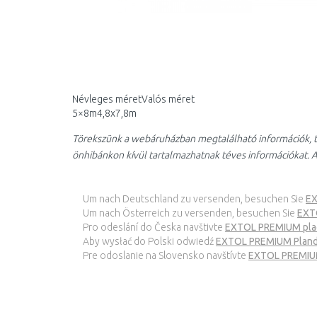
Névleges méretValós méret
5×8m4,8x7,8m
Törekszünk a webáruházban megtalálható információk, t
önhibánkon kívül tartalmazhatnak téves információkat. A
Um nach Deutschland zu versenden, besuchen Sie
EX
Um nach Österreich zu versenden, besuchen Sie
EXT
Pro odeslání do Česka navštivte
EXTOL PREMIUM plac
Aby wysłać do Polski odwiedź
EXTOL PREMIUM Pland
Pre odoslanie na Slovensko navštívte
EXTOL PREMIUM