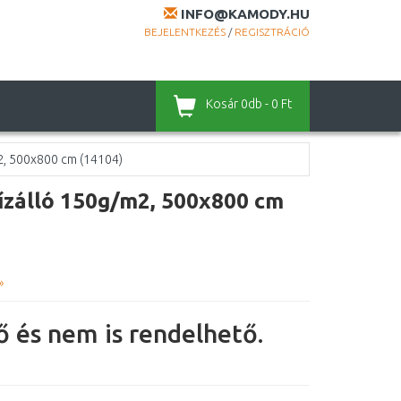
INFO@KAMODY.HU
BEJELENTKEZÉS
/
REGISZTRÁCIÓ
Kosár
0db - 0 Ft
2, 500x800 cm (14104)
zálló 150g/m2, 500x800 cm
»
 és nem is rendelhető.