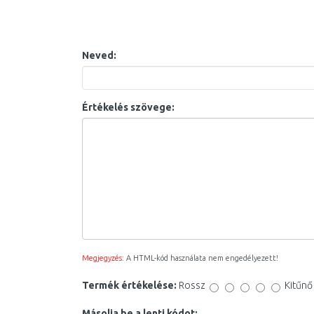
Neved:
Értékelés szövege:
Megjegyzés:
A HTML-kód használata nem engedélyezett!
Termék értékelése:
Rossz
Kitűnő
Másolja be a lenti kódot: