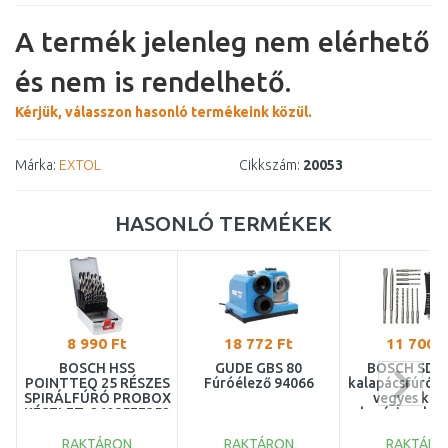
A termék jelenleg nem elérhető
és nem is rendelhető.
Kérjük, válasszon hasonló termékeink közül.
Márka:
EXTOL
Cikkszám:
20053
HASONLÓ TERMÉKEK
8 990 Ft
18 772 Ft
11 700 F
BOSCH HSS
GÜDE GBS 80
BOSCH SDS-
POINTTEQ 25 RÉSZES
Fúróélező 94066
kalapácsfúró 1
SPIRÁLFÚRÓ PROBOX
vegyes kész
KÉSZLET, 2608577352
alumínium kof
26085787
RAKTÁRON
RAKTÁRON
RAKTÁRO