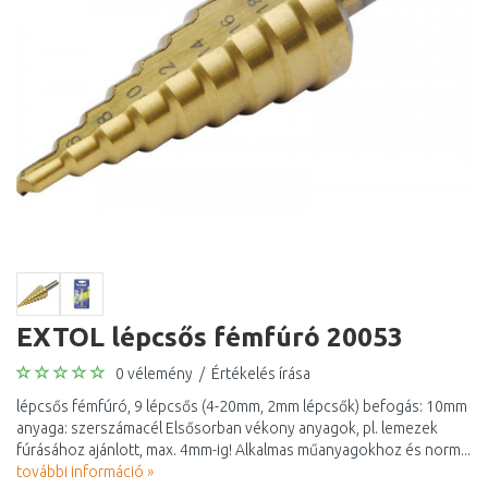
EXTOL lépcsős fémfúró 20053
0 vélemény
/
Értékelés írása
lépcsős fémfúró, 9 lépcsős (4-20mm, 2mm lépcsők) befogás: 10mm
anyaga: szerszámacél Elsősorban vékony anyagok, pl. lemezek
fúrásához ajánlott, max. 4mm-ig! Alkalmas műanyagokhoz és norm...
további információ »