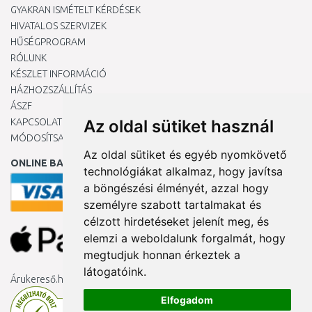
GYAKRAN ISMÉTELT KÉRDÉSEK
HIVATALOS SZERVIZEK
HŰSÉGPROGRAM
RÓLUNK
KÉSZLET INFORMÁCIÓ
HÁZHOZSZÁLLÍTÁS
ÁSZF
KAPCSOLAT
Az oldal sütiket használ
MÓDOSÍTSA A COOKIE-BEÁLLÍTÁSAIMAT
Az oldal sütiket és egyéb nyomkövető
ONLINE BANKKÁRTYÁVAL
technológiákat alkalmaz, hogy javítsa
a böngészési élményét, azzal hogy
személyre szabott tartalmakat és
célzott hirdetéseket jelenít meg, és
elemzi a weboldalunk forgalmát, hogy
megtudjuk honnan érkeztek a
látogatóink.
Árukereső.hu
Elfogadom