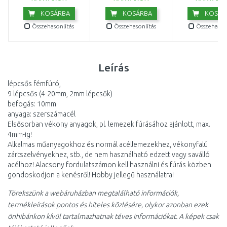
KOSÁRBA
KOSÁRBA
KOSÁR
Összehasonlítás
Összehasonlítás
Összehasonl
Leírás
lépcsős fémfúró,
9 lépcsős (4-20mm, 2mm lépcsők)
befogás: 10mm
anyaga: szerszámacél
Elsősorban vékony anyagok, pl. lemezek fúrásához ajánlott, max.
4mm-ig!
Alkalmas műanyagokhoz és normál acéllemezekhez, vékonyfalú
zártszelvényekhez, stb., de nem használható edzett vagy saválló
acélhoz! Alacsony fordulatszámon kell használni és fúrás közben
gondoskodjon a kenésről! Hobby jellegű használatra!
Törekszünk a webáruházban megtalálható információk,
termékleírások pontos és hiteles közlésére, olykor azonban ezek
önhibánkon kívül tartalmazhatnak téves információkat. A képek csak