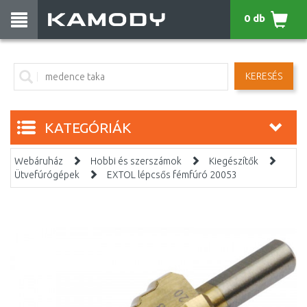
0 db
KERESÉS
KATEGÓRIÁK
Webáruház
Hobbi és szerszámok
Kiegészítők
Ütvefúrógépek
EXTOL lépcsős fémfúró 20053