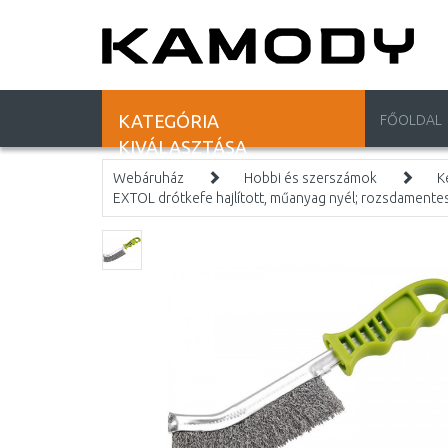
KATEGÓRIA
FŐOLDAL
KIVÁLASZTÁSA
Webáruház
Hobbi és szerszámok
K
EXTOL drótkefe hajlított, műanyag nyél; rozsdamente