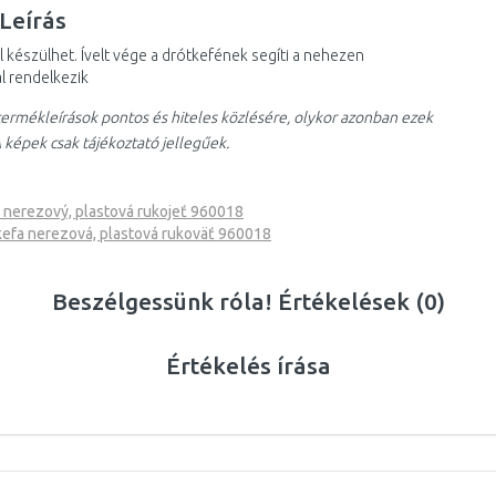
Leírás
 készülhet. Ívelt vége a drótkefének segíti a nehezen
l rendelkezik
ermékleírások pontos és hiteles közlésére, olykor azonban ezek
 képek csak tájékoztató jellegűek.
nerezový, plastová rukojeť 960018
fa nerezová, plastová rukoväť 960018
Beszélgessünk róla! Értékelések (0)
Értékelés írása