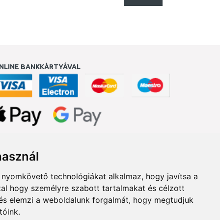
NLINE BANKKÁRTYÁVAL
ukereső.hu
használ
b nyomkövető technológiákat alkalmaz, hogy javítsa a
al hogy személyre szabott tartalmakat és célzott
, és elemzi a weboldalunk forgalmát, hogy megtudjuk
tóink.