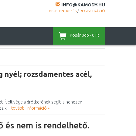
INFO@KAMODY.HU
BEJELENTKEZÉS
/
REGISZTRÁCIÓ
Kosár
0db - 0 Ft
 nyél; rozsdamentes acél,
t. Ívelt vége a drótkefének segíti a nehezen
zik ...
további információ »
 és nem is rendelhető.