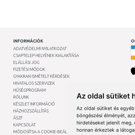
INFORMÁCIÓK
O
ADATVÉDELMI NYILATKOZAT
CSAPTELEP HELYÉNEK KIALAKÍTÁSA
ELÁLLÁSI JOG
FIZETÉSI MÓDOK
GYAKRAN ISMÉTELT KÉRDÉSEK
HIVATALOS SZERVIZEK
Ár
HŰSÉGPROGRAM
Az oldal sütiket 
RÓLUNK
KÉSZLET INFORMÁCIÓ
Az oldal sütiket és egyé
HÁZHOZSZÁLLÍTÁS
böngészési élményét, azz
ÁSZF
hirdetéseket jelenít meg
KAPCSOLAT
honnan érkeztek a látoga
MÓDOSÍTSA A COOKIE-BEÁLLÍTÁSAIMAT