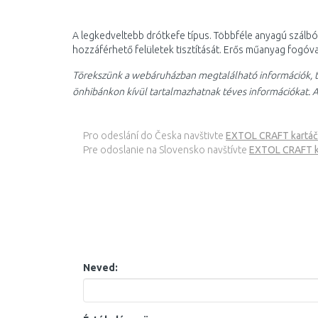
A legkedveltebb drótkefe típus. Többféle anyagú szálból
hozzáférhető felületek tisztítását. Erős műanyag fogóva
Törekszünk a webáruházban megtalálható információk, t
önhibánkon kívül tartalmazhatnak téves információkat. A
Pro odeslání do Česka navštivte
EXTOL CRAFT kartáč 
Pre odoslanie na Slovensko navštívte
EXTOL CRAFT ke
Neved: