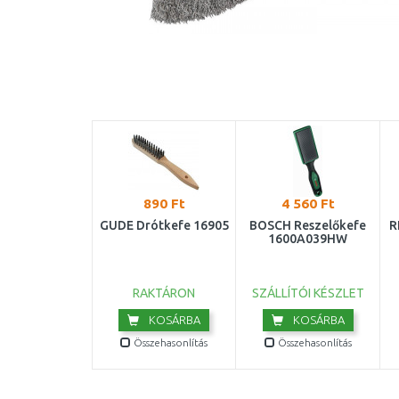
890 Ft
4 560 Ft
GÜDE Drótkefe 16905
BOSCH Reszelőkefe
R
1600A039HW
RAKTÁRON
SZÁLLÍTÓI KÉSZLET
KOSÁRBA
KOSÁRBA
Összehasonlítás
Összehasonlítás