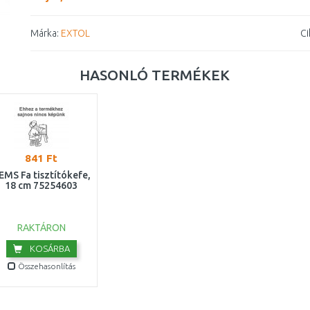
Márka:
EXTOL
Ci
HASONLÓ TERMÉKEK
841 Ft
EMS Fa tisztítókefe,
18 cm 75254603
RAKTÁRON
KOSÁRBA
Összehasonlítás