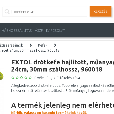
KERESÉS
HÁZHOZSZÁLLÍTÁS
ÁSZF
KAPCSOLAT
éziszerszámok
Kefék
s acél, 24cm, 30mm szálhossz, 960018
EXTOL drótkefe hajlított, műanyag
24cm, 30mm szálhossz, 960018
0 vélemény
/
Értékelés írása
A legkedveltebb drótkefe típus. Többféle anyagú szálból készülhe
hozzáférhető felületek tisztítását. Erős műanyag fogóval rendelke
A termék jelenleg nem elérhető
Kérjük, válasszon hasonló termékeink közül.