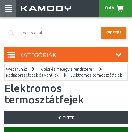
0 db
KERESÉS
KATEGÓRIÁK
Webáruház
Fűtési és melegvíz rendszerek
Radiátorszelepek és ventilek
Elektromos termosztátfejek
Elektromos
termosztátfejek
FILTER