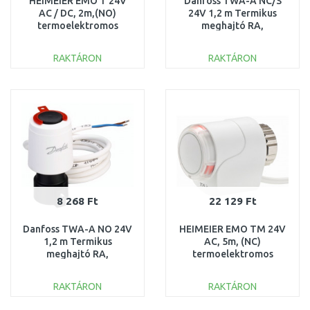
HEIMEIER EMO T 24V
Danfoss TWA-A NC/S
AC / DC, 2m,(NO)
24V 1,2 m Termikus
termoelektromos
meghajtó RA,
szelepmozgató,1847-
feszültségmentesen
01.500
zárt RA 088H3114
RAKTÁRON
RAKTÁRON
KOSÁRBA
KOSÁRBA
Összehasonlítás
Összehasonlítás
8 268 Ft
22 129 Ft
Danfoss TWA-A NO 24V
HEIMEIER EMO TM 24V
1,2 m Termikus
AC, 5m, (NC)
meghajtó RA,
termoelektromos
feszültségmentesen
szelepmozgató 1868-
nyitott RA 088H3111
02.500
RAKTÁRON
RAKTÁRON
KOSÁRBA
KOSÁRBA