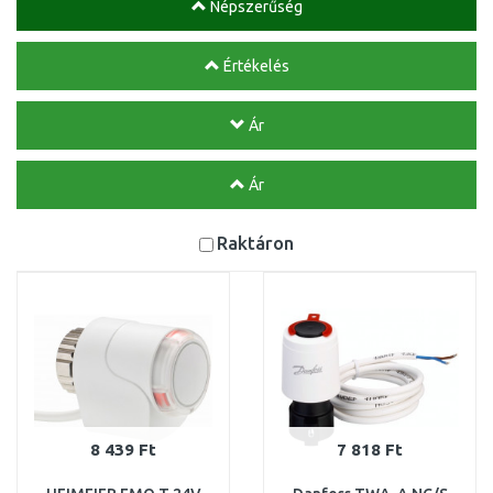
Népszerűség
Értékelés
Ár
Ár
Raktáron
8 439 Ft
7 818 Ft