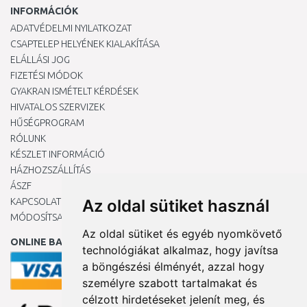
INFORMÁCIÓK
ADATVÉDELMI NYILATKOZAT
CSAPTELEP HELYÉNEK KIALAKÍTÁSA
ELÁLLÁSI JOG
FIZETÉSI MÓDOK
GYAKRAN ISMÉTELT KÉRDÉSEK
HIVATALOS SZERVIZEK
HŰSÉGPROGRAM
RÓLUNK
KÉSZLET INFORMÁCIÓ
HÁZHOZSZÁLLÍTÁS
ÁSZF
KAPCSOLAT
Az oldal sütiket használ
MÓDOSÍTSA A COOKIE-BEÁLLÍTÁSAIMAT
Az oldal sütiket és egyéb nyomkövető
ONLINE BANKKÁRTYÁVAL
technológiákat alkalmaz, hogy javítsa
a böngészési élményét, azzal hogy
személyre szabott tartalmakat és
célzott hirdetéseket jelenít meg, és