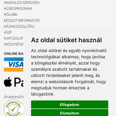
HIVATALOS SZERVIZEK
HŰSÉGPROGRAM
RÓLUNK
KÉSZLET INFORMÁCIÓ
HÁZHOZSZÁLLÍTÁS
ÁSZF
KAPCSOLAT
Az oldal sütiket használ
MÓDOSÍTSA A COOKIE-BEÁLLÍTÁSAIMAT
Az oldal sütiket és egyéb nyomkövető
ONLINE BANKKÁRTYÁVAL
technológiákat alkalmaz, hogy javítsa
a böngészési élményét, azzal hogy
személyre szabott tartalmakat és
célzott hirdetéseket jelenít meg, és
elemzi a weboldalunk forgalmát, hogy
megtudjuk honnan érkeztek a
látogatóink.
Árukereső.hu
Elfogadom
Elutasítom