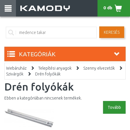
0 db
KERESÉS
KATEGÓRIÁK
Webáruház
Telepítési anyagok
Szenny elvezetők
Szivárgók
Drén folyókák
Drén folyókák
Ebben a kategóriában nincsenek termékek.
Tovább