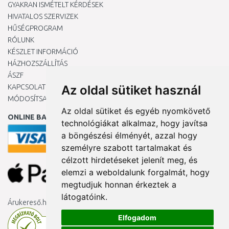
GYAKRAN ISMÉTELT KÉRDÉSEK
HIVATALOS SZERVIZEK
HŰSÉGPROGRAM
RÓLUNK
KÉSZLET INFORMÁCIÓ
HÁZHOZSZÁLLÍTÁS
ÁSZF
KAPCSOLAT
Az oldal sütiket használ
MÓDOSÍTSA A COOKIE-BEÁLLÍTÁSAIMAT
Az oldal sütiket és egyéb nyomkövető
ONLINE BANKKÁRTYÁVAL
technológiákat alkalmaz, hogy javítsa
a böngészési élményét, azzal hogy
személyre szabott tartalmakat és
célzott hirdetéseket jelenít meg, és
elemzi a weboldalunk forgalmát, hogy
megtudjuk honnan érkeztek a
látogatóink.
Árukereső.hu
Elfogadom