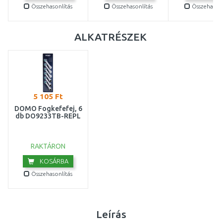
Összehasonlítás
Összehasonlítás
Összehasonl
ALKATRÉSZEK
5 105 Ft
DOMO Fogkefefej, 6
db DO9233TB-REPL
RAKTÁRON
KOSÁRBA
Összehasonlítás
Leírás