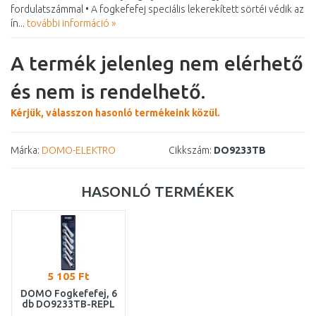
fordulatszámmal • A fogkefefej speciális lekerekített sörtéi védik az
ín...
további információ »
A termék jelenleg nem elérhető
és nem is rendelhető.
Kérjük, válasszon hasonló termékeink közül.
Márka:
DOMO-ELEKTRO
Cikkszám:
DO9233TB
HASONLÓ TERMÉKEK
5 105 Ft
DOMO Fogkefefej, 6
db DO9233TB-REPL