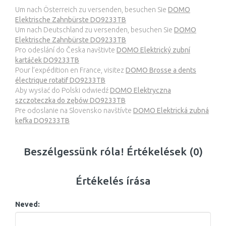
Um nach Österreich zu versenden, besuchen Sie
DOMO
Elektrische Zahnbürste DO9233TB
Um nach Deutschland zu versenden, besuchen Sie
DOMO
Elektrische Zahnbürste DO9233TB
Pro odeslání do Česka navštivte
DOMO Elektrický zubní
kartáček DO9233TB
Pour l’expédition en France, visitez
DOMO Brosse a dents
électrique rotatif DO9233TB
Aby wysłać do Polski odwiedź
DOMO Elektryczna
szczoteczka do zębów DO9233TB
Pre odoslanie na Slovensko navštívte
DOMO Elektrická zubná
kefka DO9233TB
Beszélgessünk róla! Értékelések (0)
Értékelés írása
Neved: