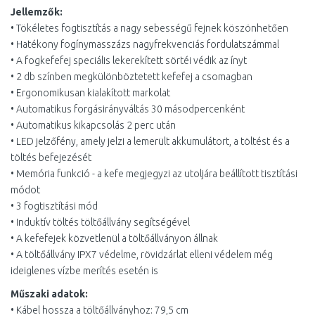
Jellemzők:
• Tökéletes fogtisztítás a nagy sebességű fejnek köszönhetően
• Hatékony fogínymasszázs nagyfrekvenciás fordulatszámmal
• A fogkefefej speciális lekerekített sörtéi védik az ínyt
• 2 db színben megkülönböztetett kefefej a csomagban
• Ergonomikusan kialakított markolat
• Automatikus forgásirányváltás 30 másodpercenként
• Automatikus kikapcsolás 2 perc után
• LED jelzőfény, amely jelzi a lemerült akkumulátort, a töltést és a
töltés befejezését
• Memória funkció - a kefe megjegyzi az utoljára beállított tisztítási
módot
• 3 fogtisztítási mód
• Induktív töltés töltőállvány segítségével
• A kefefejek közvetlenül a töltőállványon állnak
• A töltőállvány IPX7 védelme, rövidzárlat elleni védelem még
ideiglenes vízbe merítés esetén is
Műszaki adatok:
• Kábel hossza a töltőállványhoz: 79,5 cm