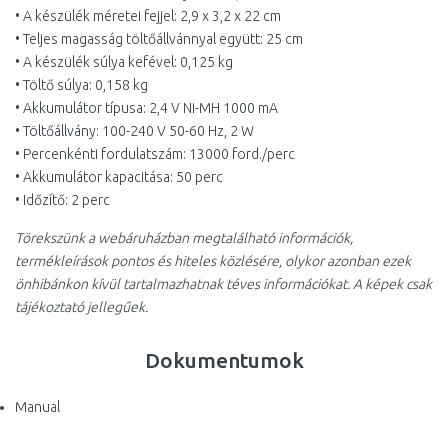
• A készülék méretei fejjel: 2,9 x 3,2 x 22 cm
• Teljes magasság töltőállvánnyal együtt: 25 cm
• A készülék súlya kefével: 0,125 kg
• Töltő súlya: 0,158 kg
• Akkumulátor típusa: 2,4 V Ni-MH 1000 mA
• Töltőállvány: 100-240 V 50-60 Hz, 2 W
• Percenkénti fordulatszám: 13000 ford./perc
• Akkumulátor kapacitása: 50 perc
• Időzítő: 2 perc
Törekszünk a webáruházban megtalálható információk,
termékleírások pontos és hiteles közlésére, olykor azonban ezek
önhibánkon kívül tartalmazhatnak téves információkat. A képek csak
tájékoztató jellegűek.
Dokumentumok
Manual