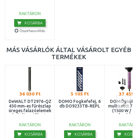
RAKTÁRON
KOSÁRBA
Összehasonlítás
MÁS VÁSÁRLÓK ÁLTAL VÁSÁROLT EGYÉB
TERMÉKEK
36 030 Ft
5 105 Ft
37 459 F
DeWALT DT2976-QZ
DOMO Fogkefefej, 6
DOMO Hajfo
430 mm-es fűrészlap
db DO9233TB-REPL
multiszett 7 a
üreges falazóelemek
(1500 W / 1
vágásához Alligator
ford./per
fűrészekhez
DO54782
RAKTÁRON
RAKTÁRON
RAKTÁRO
KOSÁRBA
KOSÁRBA
KOSÁR