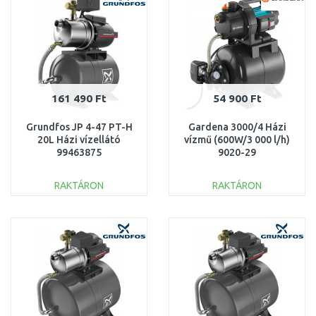
161 490 Ft
54 900 Ft
Grundfos JP 4-47 PT-H
Gardena 3000/4 Házi
20L Házi vízellátó
vízmű (600W/3 000 l/h)
99463875
9020-29
RAKTÁRON
RAKTÁRON
KOSÁRBA
KOSÁRBA
Összehasonlítás
Összehasonlítás