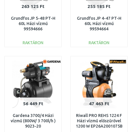
263 125 Ft
255 185 Ft
Grundfos JP 5-48 PT-H
Grundfos JP 4-47 PT-H
60L Házi vízmű
60L Házi vízmű
99594666
99594664
RAKTÁRON
RAKTÁRON
KOSÁRBA
KOSÁRBA
Összehasonlítás
Összehasonlítás
56 449 Ft
47 463 Ft
Gardena 3700/4 Házi
Riwall PRO REHS 1224 F
vízmű (800W/ 3 700l/h )
Házi vízmű előszűrővel
9023-20
1200 W EP26A2001075B