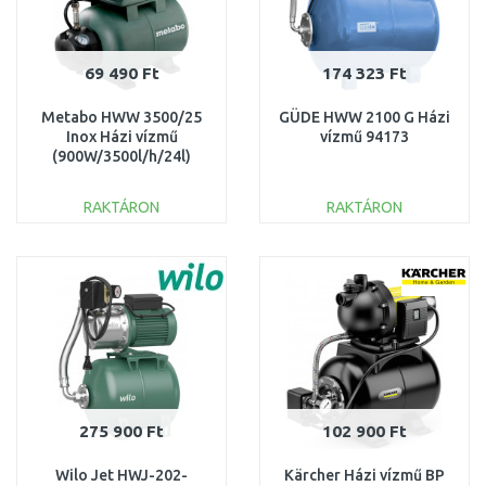
69 490 Ft
174 323 Ft
Metabo HWW 3500/25
GÜDE HWW 2100 G Házi
Inox Házi vízmű
vízmű 94173
(900W/3500l/h/24l)
600969000
RAKTÁRON
RAKTÁRON
KOSÁRBA
KOSÁRBA
Összehasonlítás
Összehasonlítás
275 900 Ft
102 900 Ft
Wilo Jet HWJ-202-
Kärcher Házi vízmű BP