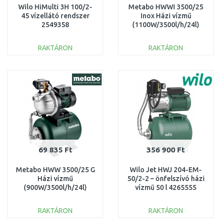
Wilo HiMulti 3H 100/2-
Metabo HWWI 3500/25
45 vízellátó rendszer
Inox Házi vízmű
2549358
(1100W/3500l/h/24l)
600970000
RAKTÁRON
RAKTÁRON
KOSÁRBA
KOSÁRBA
Összehasonlítás
Összehasonlítás
69 835 Ft
356 900 Ft
Metabo HWW 3500/25 G
Wilo Jet HWJ 204-EM-
Házi vízmű
50/2-2 – önfelszívó házi
(900W/3500l/h/24l)
vízmű 50 l 4265555
600981000
RAKTÁRON
RAKTÁRON