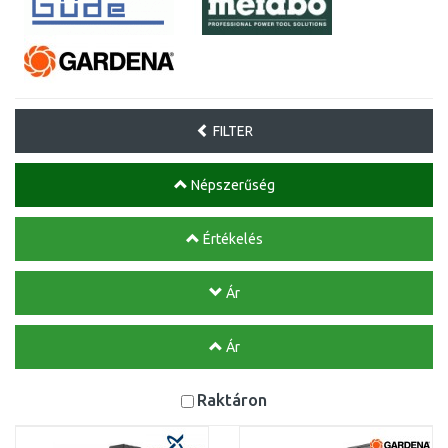
FILTER
Népszerűség
Értékelés
Ár
Ár
Raktáron