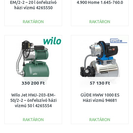
EM/2-2 – 20 l önfelszívó
4.900 Home 1.645-760.0
házi vízmű 4265550
RAKTÁRON
RAKTÁRON
KOSÁRBA
KOSÁRBA
Összehasonlítás
Összehasonlítás
330 200 Ft
57 130 Ft
Wilo Jet HWJ-203-EM-
GÜDE HWW 1000 ES
50/2-2 – önfelszívó házi
Házi vízmű 94681
vízmű 50 l 4265554
RAKTÁRON
RAKTÁRON
KOSÁRBA
KOSÁRBA