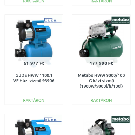
RAKTÁRON
RAKTÁRON
KOSÁRBA
KOSÁRBA
Összehasonlítás
Összehasonlítás
61 977 Ft
177 990 Ft
GÜDE HWW 1100.1
Metabo HWW 9000/100
VF Házi vízmű 93906
G házi vízmű
(1900W/9000l/h/100l)
600977000
RAKTÁRON
RAKTÁRON
KOSÁRBA
KOSÁRBA
Összehasonlítás
Összehasonlítás