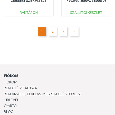
2865898 SZERVIZELT
készlet (650W/3800l/ó)
4173193
RAKTÁRON
SZÁLLÍTÓI KÉSZLET
KOSÁRBA
KOSÁRBA
Összehasonlítás
Összehasonlítás
1
2
>
>|
FIÓKOM
FIÓKOM
RENDELÉS STÁTUSZA
REKLAMÁCIÓ, ELÁLLÁS, MEGRENDELÉS TÖRLÉSE
HÍRLEVÉL
GYÁRTÓ
BLOG