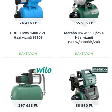
76 476 Ft
55 555 Ft
GÜDE HWW 1400.2 VF
Metabo HWW 3300/25 G
Házi vízmű 93908
Házi vízmű
(900W/3300l/h/24l)
600968000
RAKTÁRON
RAKTÁRON
KOSÁRBA
KOSÁRBA
Összehasonlítás
Összehasonlítás
297 658 Ft
88 890 Ft