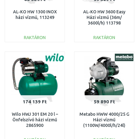
AL-KO HW 1300 INOX
AL-KO HW 3600 Easy
házi vízmű, 113249
Házi vízmű (36m/
3600l/h) 113798
RAKTÁRON
RAKTÁRON
KOSÁRBA
KOSÁRBA
Összehasonlítás
Összehasonlítás
174 139 Ft
59 890 Ft
Wilo HWJ 301 EM 20 l –
Metabo HWW 4000/25 G
Önfelszívó házi vízmű
Házi vízmű
2865900
(1100W/4000l/h/24l)
600971000