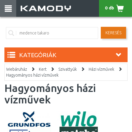
0 db
KERESÉS
KATEGÓRIÁK
Webáruház
Kert
Szivattyúk
Házi vízművek
Hagyományos házi vízművek
Hagyományos házi
vízművek