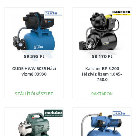
KOSÁRBA
KOSÁRBA
Összehasonlítás
Összehasonlítás
59 395 Ft
58 170 Ft
GÜDE HWW 6035 Házi
Kärcher BP 3.200
vízmű 93930
Házivíz üzem 1.645-
750.0
SZÁLLÍTÓI KÉSZLET
RAKTÁRON
KOSÁRBA
KOSÁRBA
Összehasonlítás
Összehasonlítás