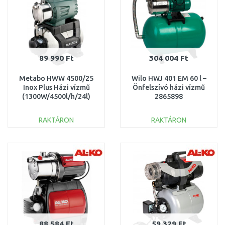
89 990 Ft
304 004 Ft
Metabo HWW 4500/25
Wilo HWJ 401 EM 60 l –
Inox Plus Házi vízmű
Önfelszívó házi vízmű
(1300W/4500l/h/24l)
2865898
600973000
RAKTÁRON
RAKTÁRON
KOSÁRBA
KOSÁRBA
Összehasonlítás
Összehasonlítás
88 584 Ft
59 329 Ft