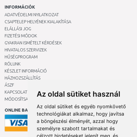
INFORMÁCIÓK
ADATVÉDELMI NYILATKOZAT
CSAPTELEP HELYÉNEK KIALAKÍTÁSA
ELÁLLÁSI JOG
FIZETÉSI MÓDOK
GYAKRAN ISMÉTELT KÉRDÉSEK
HIVATALOS SZERVIZEK
HŰSÉGPROGRAM
RÓLUNK
KÉSZLET INFORMÁCIÓ
HÁZHOZSZÁLLÍTÁS
ÁSZF
KAPCSOLAT
Az oldal sütiket használ
MÓDOSÍTSA A COOKIE-BEÁLLÍTÁSAIMAT
Az oldal sütiket és egyéb nyomkövető
ONLINE BANKKÁRTYÁVAL
technológiákat alkalmaz, hogy javítsa
a böngészési élményét, azzal hogy
személyre szabott tartalmakat és
célzott hirdetéseket jelenít meg, és