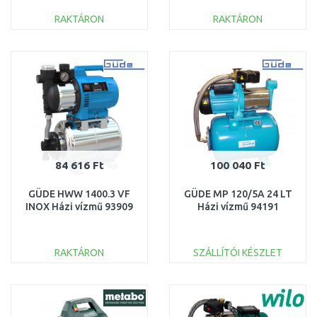
RAKTÁRON
RAKTÁRON
KOSÁRBA
KOSÁRBA
Összehasonlítás
Összehasonlítás
84 616 Ft
100 040 Ft
GÜDE HWW 1400.3 VF
GÜDE MP 120/5A 24 LT
INOX Házi vízmű 93909
Házi vízmű 94191
RAKTÁRON
SZÁLLÍTÓI KÉSZLET
KOSÁRBA
KOSÁRBA
Összehasonlítás
Összehasonlítás