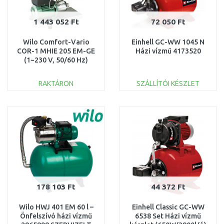
1 443 052 Ft
72 050 Ft
Wilo Comfort-Vario
Einhell GC-WW 1045 N
COR-1 MHIE 205 EM-GE
Házi vízmű 4173520
(1~230 V, 50/60 Hz)
2521450
RAKTÁRON
SZÁLLÍTÓI KÉSZLET
KOSÁRBA
KOSÁRBA
Összehasonlítás
Összehasonlítás
178 103 Ft
44 372 Ft
Wilo HWJ 401 EM 60 l –
Einhell Classic GC-WW
Önfelszívó házi vízmű
6538 Set Házi vízmű