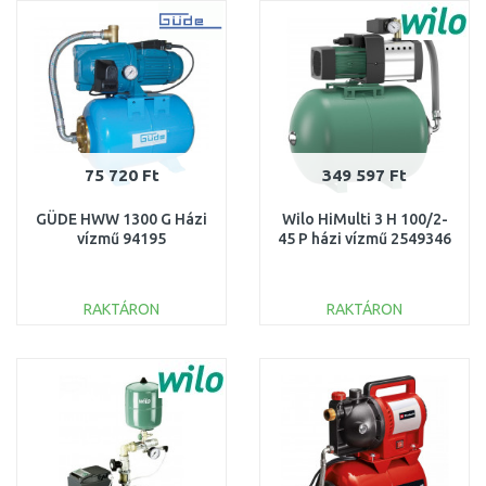
Összehasonlítás
Összehasonlítás
75 720 Ft
349 597 Ft
GÜDE HWW 1300 G Házi
Wilo HiMulti 3 H 100/2-
vízmű 94195
45 P házi vízmű 2549346
RAKTÁRON
RAKTÁRON
KOSÁRBA
KOSÁRBA
Összehasonlítás
Összehasonlítás