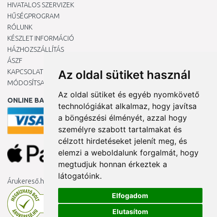
HIVATALOS SZERVIZEK
HŰSÉGPROGRAM
RÓLUNK
KÉSZLET INFORMÁCIÓ
HÁZHOZSZÁLLÍTÁS
ÁSZF
KAPCSOLAT
Az oldal sütiket használ
MÓDOSÍTSA A COOKIE-BEÁLLÍTÁSAIMAT
Az oldal sütiket és egyéb nyomkövető
ONLINE BANKKÁRTYÁVAL
technológiákat alkalmaz, hogy javítsa
a böngészési élményét, azzal hogy
személyre szabott tartalmakat és
célzott hirdetéseket jelenít meg, és
elemzi a weboldalunk forgalmát, hogy
megtudjuk honnan érkeztek a
látogatóink.
Árukereső.hu
Elfogadom
Elutasítom