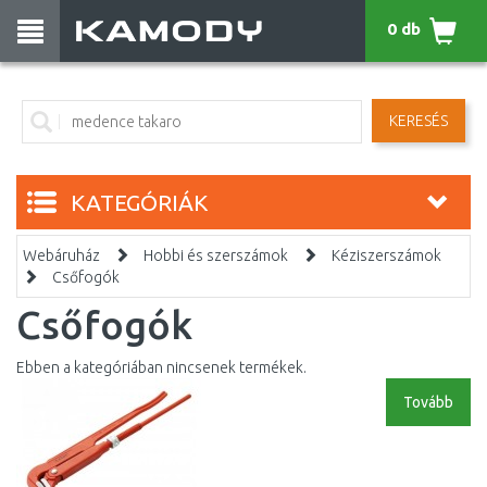
0 db
KERESÉS
KATEGÓRIÁK
Webáruház
Hobbi és szerszámok
Kéziszerszámok
Csőfogók
Csőfogók
Ebben a kategóriában nincsenek termékek.
Tovább