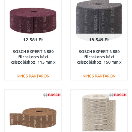
12 581 Ft
13 549 Ft
BOSCH EXPERT N880
BOSCH EXPERT N880
filctekercs kézi
filctekercs kézi
csiszoláshoz, 115 mm x
csiszoláshoz, 150 mm x
10 m, közepes A
10 m, ultra-finom S
2608901229
2608901238
NINCS RAKTÁRON
NINCS RAKTÁRON
KOSÁRBA
KOSÁRBA
Összehasonlítás
Összehasonlítás