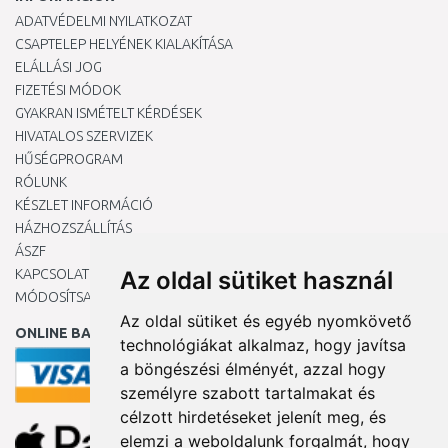
ADATVÉDELMI NYILATKOZAT
CSAPTELEP HELYÉNEK KIALAKÍTÁSA
ELÁLLÁSI JOG
FIZETÉSI MÓDOK
GYAKRAN ISMÉTELT KÉRDÉSEK
HIVATALOS SZERVIZEK
HŰSÉGPROGRAM
RÓLUNK
KÉSZLET INFORMÁCIÓ
HÁZHOZSZÁLLÍTÁS
ÁSZF
KAPCSOLAT
Az oldal sütiket használ
MÓDOSÍTSA A COOKIE-BEÁLLÍTÁSAIMAT
Az oldal sütiket és egyéb nyomkövető
ONLINE BANKKÁRTYÁVAL
technológiákat alkalmaz, hogy javítsa
a böngészési élményét, azzal hogy
személyre szabott tartalmakat és
célzott hirdetéseket jelenít meg, és
elemzi a weboldalunk forgalmát, hogy