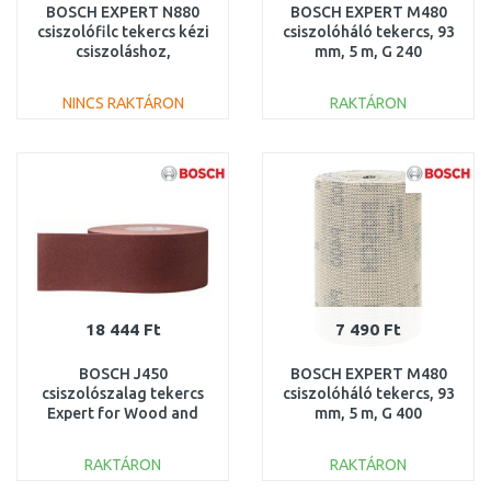
BOSCH EXPERT N880
BOSCH EXPERT M480
csiszolófilc tekercs kézi
csiszolóháló tekercs, 93
csiszoláshoz,
mm, 5 m, G 240
100mmx10m,univerzális
2608900782
2608901225
NINCS RAKTÁRON
RAKTÁRON
KOSÁRBA
KOSÁRBA
Összehasonlítás
Összehasonlítás
18 444 Ft
7 490 Ft
BOSCH J450
BOSCH EXPERT M480
csiszolószalag tekercs
csiszolóháló tekercs, 93
Expert for Wood and
mm, 5 m, G 400
Paint, 115 mm × 50 m,
2608900784
G80 2608621483
RAKTÁRON
RAKTÁRON