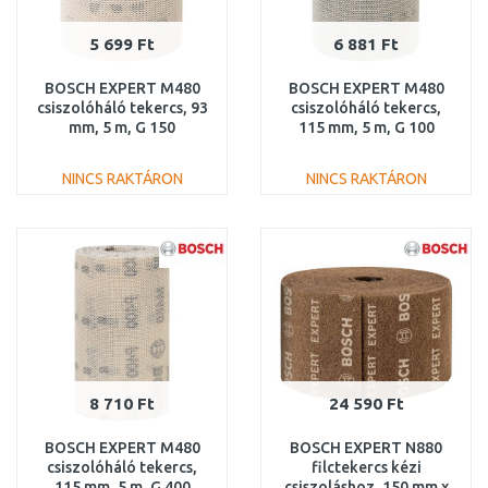
5 699 Ft
6 881 Ft
BOSCH EXPERT M480
BOSCH EXPERT M480
csiszolóháló tekercs, 93
csiszolóháló tekercs,
mm, 5 m, G 150
115 mm, 5 m, G 100
2608900779
2608900786
NINCS RAKTÁRON
NINCS RAKTÁRON
KOSÁRBA
KOSÁRBA
Összehasonlítás
Összehasonlítás
8 710 Ft
24 590 Ft
BOSCH EXPERT M480
BOSCH EXPERT N880
csiszolóháló tekercs,
filctekercs kézi
115 mm, 5 m, G 400
csiszoláshoz, 150 mm x