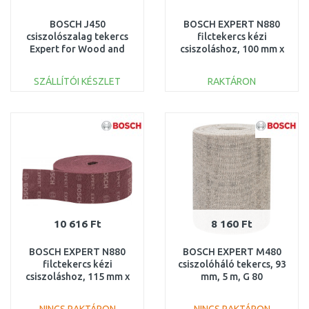
BOSCH J450
BOSCH EXPERT N880
csiszolószalag tekercs
filctekercs kézi
Expert for Wood and
csiszoláshoz, 100 mm x
Paint, 115 mm × 50 m,
10 m, nagyon finom A
G180 260862148
2608901224
SZÁLLÍTÓI KÉSZLET
RAKTÁRON
KOSÁRBA
KOSÁRBA
Összehasonlítás
Összehasonlítás
10 616 Ft
8 160 Ft
BOSCH EXPERT N880
BOSCH EXPERT M480
filctekercs kézi
csiszolóháló tekercs, 93
csiszoláshoz, 115 mm x
mm, 5 m, G 80
10 m, nagyon finom A
2608900776
2608901230