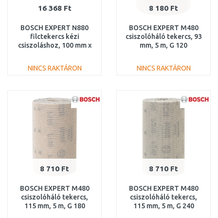
16 368 Ft
8 180 Ft
BOSCH EXPERT N880
BOSCH EXPERT M480
filctekercs kézi
csiszolóháló tekercs, 93
csiszoláshoz, 100 mm x
mm, 5 m, G 120
10 m, durva A
2608900778
2608901222
NINCS RAKTÁRON
NINCS RAKTÁRON
KOSÁRBA
KOSÁRBA
Összehasonlítás
Összehasonlítás
8 710 Ft
8 710 Ft
BOSCH EXPERT M480
BOSCH EXPERT M480
csiszolóháló tekercs,
csiszolóháló tekercs,
115 mm, 5 m, G 180
115 mm, 5 m, G 240
2608900789
2608900791