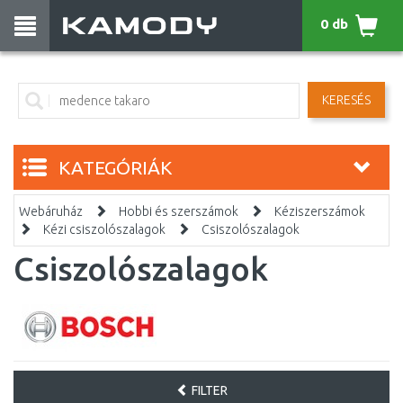
0 db
KERESÉS
KATEGÓRIÁK
Webáruház
Hobbi és szerszámok
Kéziszerszámok
Kézi csiszolószalagok
Csiszolószalagok
Csiszolószalagok
FILTER