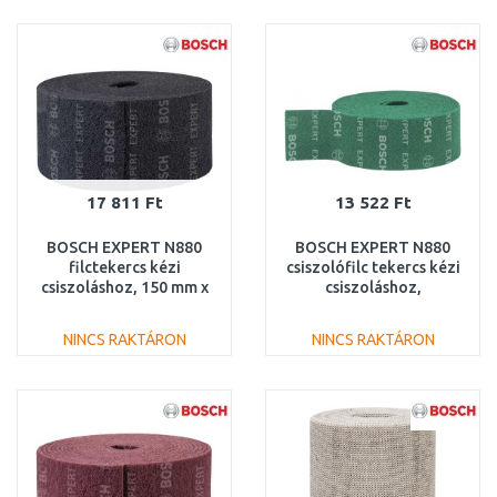
KOSÁRBA
KOSÁRBA
Összehasonlítás
Összehasonlítás
17 811 Ft
13 522 Ft
BOSCH EXPERT N880
BOSCH EXPERT N880
filctekercs kézi
csiszolófilc tekercs kézi
csiszoláshoz, 150 mm x
csiszoláshoz,
10 m, közepes S
115mmx10m,univerzális
2608901235
2608901232
NINCS RAKTÁRON
NINCS RAKTÁRON
KOSÁRBA
KOSÁRBA
Összehasonlítás
Összehasonlítás