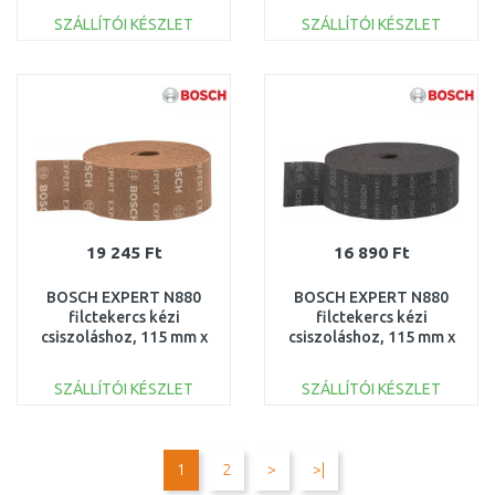
SZÁLLÍTÓI KÉSZLET
SZÁLLÍTÓI KÉSZLET
KOSÁRBA
KOSÁRBA
Összehasonlítás
Összehasonlítás
19 245 Ft
16 890 Ft
BOSCH EXPERT N880
BOSCH EXPERT N880
filctekercs kézi
filctekercs kézi
csiszoláshoz, 115 mm x
csiszoláshoz, 115 mm x
10 m, durva A
10 m, közepes S
2608901227
2608901228
SZÁLLÍTÓI KÉSZLET
SZÁLLÍTÓI KÉSZLET
KOSÁRBA
KOSÁRBA
Összehasonlítás
Összehasonlítás
1
2
>
>|