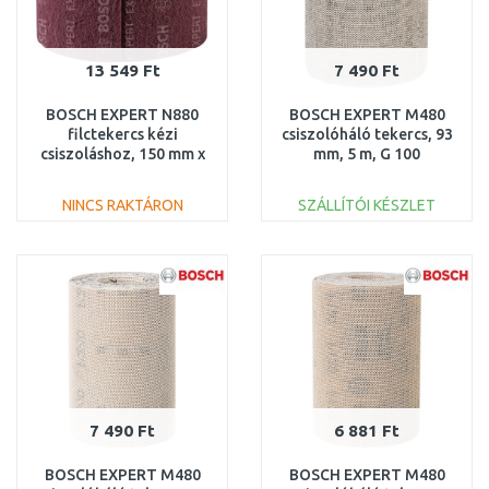
13 549 Ft
7 490 Ft
BOSCH EXPERT N880
BOSCH EXPERT M480
filctekercs kézi
csiszolóháló tekercs, 93
csiszoláshoz, 150 mm x
mm, 5 m, G 100
10 m, nagyon finom A
2608900777
2608901237
NINCS RAKTÁRON
SZÁLLÍTÓI KÉSZLET
KOSÁRBA
KOSÁRBA
Összehasonlítás
Összehasonlítás
7 490 Ft
6 881 Ft
BOSCH EXPERT M480
BOSCH EXPERT M480