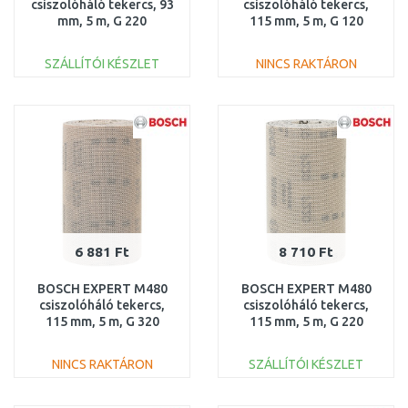
csiszolóháló tekercs, 93
csiszolóháló tekercs,
mm, 5 m, G 220
115 mm, 5 m, G 120
2608900781
2608900787
SZÁLLÍTÓI KÉSZLET
NINCS RAKTÁRON
KOSÁRBA
KOSÁRBA
Összehasonlítás
Összehasonlítás
6 881 Ft
8 710 Ft
BOSCH EXPERT M480
BOSCH EXPERT M480
csiszolóháló tekercs,
csiszolóháló tekercs,
115 mm, 5 m, G 320
115 mm, 5 m, G 220
2608900792
2608900790
NINCS RAKTÁRON
SZÁLLÍTÓI KÉSZLET
KOSÁRBA
KOSÁRBA