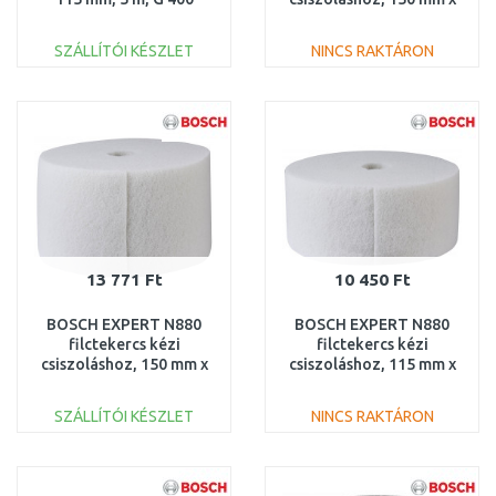
2608900793
10 m, durva A
2608901234
SZÁLLÍTÓI KÉSZLET
NINCS RAKTÁRON
KOSÁRBA
KOSÁRBA
Összehasonlítás
Összehasonlítás
13 771 Ft
10 450 Ft
BOSCH EXPERT N880
BOSCH EXPERT N880
filctekercs kézi
filctekercs kézi
csiszoláshoz, 150 mm x
csiszoláshoz, 115 mm x
10 m, tisztító
10 m, tisztító
2608901233
2608901226
SZÁLLÍTÓI KÉSZLET
NINCS RAKTÁRON
KOSÁRBA
KOSÁRBA
Összehasonlítás
Összehasonlítás