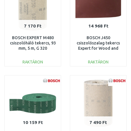
7 170 Ft
14 968 Ft
BOSCH EXPERT M480
BOSCH J450
csiszolóháló tekercs, 93
csiszolószalag tekercs
mm, 5 m, G 320
Expert for Wood and
2608900783
Paint, 115 mm × 50 m,
G320 260862149
RAKTÁRON
RAKTÁRON
KOSÁRBA
KOSÁRBA
Összehasonlítás
Összehasonlítás
10 159 Ft
7 490 Ft