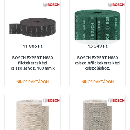
Összehasonlítás
Összehasonlítás
11 806 Ft
13 549 Ft
BOSCH EXPERT N880
BOSCH EXPERT N880
filctekercs kézi
csiszolófilc tekercs kézi
csiszoláshoz, 100 mm x
csiszoláshoz,
10 m, közepes S
150mmx10m
2608901223
2608901239
NINCS RAKTÁRON
NINCS RAKTÁRON
KOSÁRBA
KOSÁRBA
Összehasonlítás
Összehasonlítás