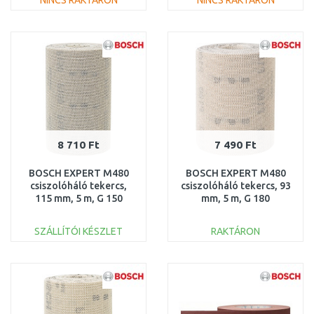
NINCS RAKTÁRON
NINCS RAKTÁRON
KOSÁRBA
KOSÁRBA
Összehasonlítás
Összehasonlítás
8 710 Ft
7 490 Ft
BOSCH EXPERT M480
BOSCH EXPERT M480
csiszolóháló tekercs,
csiszolóháló tekercs, 93
115 mm, 5 m, G 150
mm, 5 m, G 180
2608900788
2608900780
SZÁLLÍTÓI KÉSZLET
RAKTÁRON
KOSÁRBA
KOSÁRBA
Összehasonlítás
Összehasonlítás