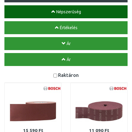
Népszerűség
Értékelés
Ár
Ár
Raktáron
15 590 Ft
11 090 Ft