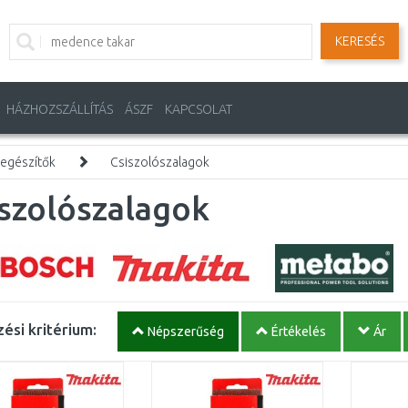
KERESÉS
HÁZHOZSZÁLLÍTÁS
ÁSZF
KAPCSOLAT
iegészítők
Csiszolószalagok
szolószalagok
ési kritérium:
Népszerűség
Értékelés
Ár