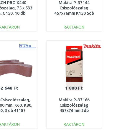
CH PRO X440
Makita P-37144
ószalag, 75 x 533
Csiszolószalag
 G150, 10 db
457x76mm K150 5db
608606084
RAKTÁRON
RAKTÁRON
KOSÁRBA
KOSÁRBA
Összehasonlítás
Összehasonlítás
2 648 Ft
1 880 Ft
Csiszolószalag,
Makita P-37166
100 mm, K60, K80,
Csiszolószalag
0, 3 db 41187
457x76mm 3db
K40/80/120
RAKTÁRON
RAKTÁRON