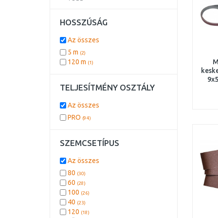
40 mm
(1)
457 mm
(1)
HOSSZÚSÁG
Az összes
5 m
(2)
120 m
M
(1)
keske
9x
TELJESÍTMÉNY OSZTÁLY
Az összes
PRO
(94)
SZEMCSETÍPUS
Az összes
80
(30)
60
(28)
100
(26)
40
(23)
120
(18)