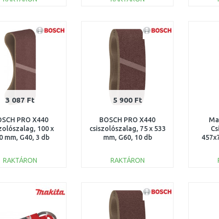
KOSÁRBA
KOSÁRBA
Összehasonlítás
Összehasonlítás
3 087 Ft
5 900 Ft
OSCH PRO X440
BOSCH PRO X440
Ma
zolószalag, 100 x
csiszolószalag, 75 x 533
Cs
0 mm, G40, 3 db
mm, G60, 10 db
457x
2608606129
2608606081
RAKTÁRON
RAKTÁRON
KOSÁRBA
KOSÁRBA
Összehasonlítás
Összehasonlítás