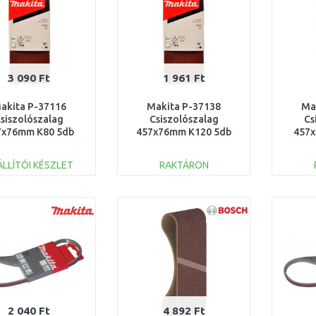
3 090 Ft
1 961 Ft
akita P-37116
Makita P-37138
Ma
siszolószalag
Csiszolószalag
Cs
7x76mm K80 5db
457x76mm K120 5db
457
ÁLLÍTÓI KÉSZLET
RAKTÁRON
KOSÁRBA
KOSÁRBA
Összehasonlítás
Összehasonlítás
2 040 Ft
4 892 Ft