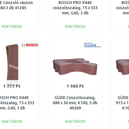
 Csiszoló vászon
BOSCH PRO X440
BOS
80 3 db 41285
csiszolószalag, 75 x 533
csiszol
mm, G60, 3 db
mm,
2608606070
2
RAKTÁRON
RAKTÁRON
KOSÁRBA
KOSÁRBA
Összehasonlítás
Összehasonlítás
1 777 Ft
1 565 Ft
OSCH PRO X440
GÜDE Csiszolószalag,
GÜDE 
olószalag, 75 x 533
686 x 50 mm, K100, 3 db
915 x 
mm, G40, 3 db
40369
K10
2608606069
RAKTÁRON
RAKTÁRON