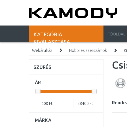
KATEGÓRIA
FŐOLDAL
KIVÁLASZTÁSA
Webáruház
Hobbi és szerszámok
K
Csi
SZŰRÉS
ÁR
Rendez
600
Ft
28400
Ft
MÁRKA