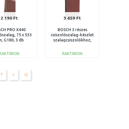
2 190 Ft
3 659 Ft
CH PRO X440
BOSCH 3 részes
ószalag, 75 x 533
csiszolószalag-készlet
, G180, 3 db
szalagcsiszolókhoz,
608606074
533mm x 75mm
2609256217
RAKTÁRON
RAKTÁRON
KOSÁRBA
KOSÁRBA
Összehasonlítás
Összehasonlítás
7
>
>|