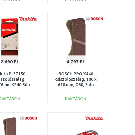
KOSÁRBA
KOSÁRBA
Összehasonlítás
Összehasonlítás
2 690 Ft
4 797 Ft
kita P-37150
BOSCH PRO X440
iszolószalag
csiszolószalag, 100 x
76mm K240 5db
610 mm, G60, 3 db
2608606130
RAKTÁRON
RAKTÁRON
KOSÁRBA
KOSÁRBA
Összehasonlítás
Összehasonlítás