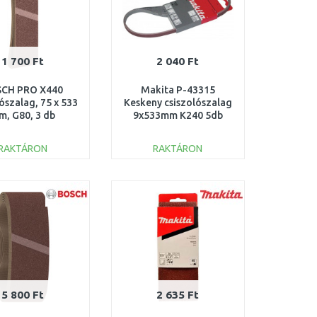
1 700 Ft
2 040 Ft
CH PRO X440
Makita P-43315
ószalag, 75 x 533
Keskeny csiszolószalag
m, G80, 3 db
9x533mm K240 5db
608606071
RAKTÁRON
RAKTÁRON
KOSÁRBA
KOSÁRBA
Összehasonlítás
Összehasonlítás
5 800 Ft
2 635 Ft