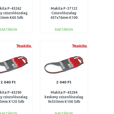
kita P-43262
Makita P-37122
y csiszolószalag
Csiszolószalag
33mm K60 5db
457x76mm K100
5db=old P-20105
RAKTÁRON
RAKTÁRON
KOSÁRBA
KOSÁRBA
Összehasonlítás
Összehasonlítás
2 040 Ft
2 040 Ft
kita P-43290
Makita P-43284
y csiszolószalag
keskeny csiszolószalag
33mm K120 5db
9x533mm K100 5db
RAKTÁRON
RAKTÁRON