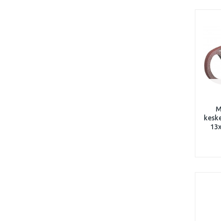
M
keske
13