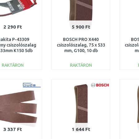
2 290 Ft
5 900 Ft
akita P-43309
BOSCH PRO X440
BOS
ny csiszolószalag
csiszolószalag, 75 x 533
csiszol
533mm K150 5db
mm, G100, 10 db
m
2608606083
2
RAKTÁRON
RAKTÁRON
KOSÁRBA
KOSÁRBA
Összehasonlítás
Összehasonlítás
3 337 Ft
1 644 Ft