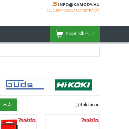
INFO@KAMODY.HU
BEJELENTKEZÉS
/
REGISZTRÁCIÓ
Kosár
0db - 0 Ft
Raktáron
Ár