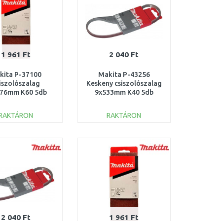
1 961 Ft
2 040 Ft
kita P-37100
Makita P-43256
iszolószalag
Keskeny csiszolószalag
x76mm K60 5db
9x533mm K40 5db
RAKTÁRON
RAKTÁRON
KOSÁRBA
KOSÁRBA
Összehasonlítás
Összehasonlítás
2 040 Ft
1 961 Ft