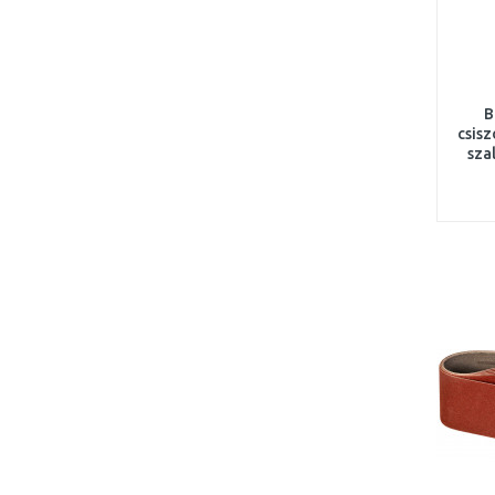
B
csis
sza