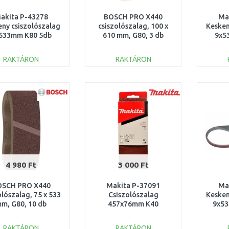
akita P-43278
BOSCH PRO X440
Ma
ny csiszolószalag
csiszolószalag, 100 x
Kesken
533mm K80 5db
610 mm, G80, 3 db
9x5
2608606131
RAKTÁRON
RAKTÁRON
KOSÁRBA
KOSÁRBA
Összehasonlítás
Összehasonlítás
4 980 Ft
3 000 Ft
OSCH PRO X440
Makita P-37091
Ma
olószalag, 75 x 533
Csiszolószalag
Kesken
m, G80, 10 db
457x76mm K40
9x5
2608606082
5db=oldP-20068
RAKTÁRON
RAKTÁRON