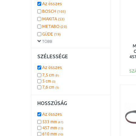
Az összes
BOSCH
(103)
MAKITA
(53)
METABO
(20)
GÜDE
(19)
TÖBB
STANLEY
(11)
M
Hikoki
(9)
C
SZÉLESSÉGE
SCHEPPACH
45
(6)
DEWALT
(5)
Az összes
SZ
EXTOL
(1)
7,5 cm
(9)
5 cm
(3)
7,6 cm
(1)
HOSSZÚSÁG
Az összes
533 mm
(41)
457 mm
(13)
610 mm
(10)