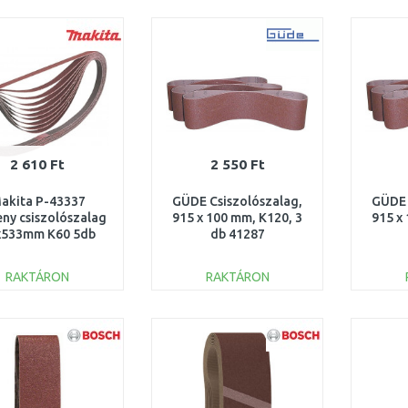
KOSÁRBA
KOSÁRBA
Összehasonlítás
Összehasonlítás
2 610 Ft
2 550 Ft
akita P-43337
GÜDE Csiszolószalag,
GÜDE 
ny csiszolószalag
915 x 100 mm, K120, 3
915 x
x533mm K60 5db
db 41287
RAKTÁRON
RAKTÁRON
KOSÁRBA
KOSÁRBA
Összehasonlítás
Összehasonlítás