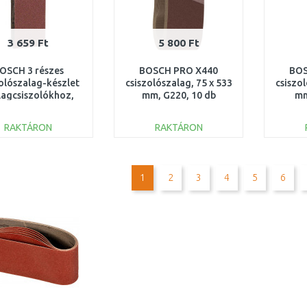
3 659 Ft
5 800 Ft
OSCH 3 részes
BOSCH PRO X440
BOS
zolószalag-készlet
csiszolószalag, 75 x 533
csiszol
lagcsiszolókhoz,
mm, G220, 10 db
mm
533 x 75mm
2608606085
2
2609256219
RAKTÁRON
RAKTÁRON
KOSÁRBA
KOSÁRBA
Összehasonlítás
Összehasonlítás
1
2
3
4
5
6