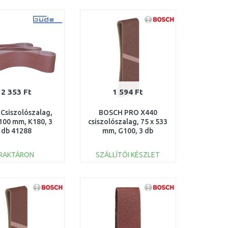
KOSÁRBA
KOSÁRBA
Összehasonlítás
Összehasonlítás
2 353 Ft
1 594 Ft
Csiszolószalag,
BOSCH PRO X440
 100 mm, K180, 3
csiszolószalag, 75 x 533
db 41288
mm, G100, 3 db
2608606072
RAKTÁRON
SZÁLLÍTÓI KÉSZLET
KOSÁRBA
KOSÁRBA
Összehasonlítás
Összehasonlítás