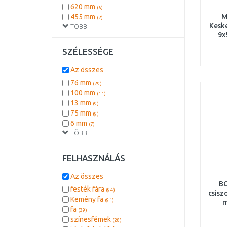
620 mm
(6)
455 mm
M
(2)
Keske
TÖBB
9x
SZÉLESSÉGE
Az összes
76 mm
(29)
100 mm
(11)
13 mm
(9)
75 mm
(9)
6 mm
(7)
TÖBB
9 mm
(7)
FELHASZNÁLÁS
Az összes
B
festék fára
(94)
csisz
Kemény fa
(91)
m
fa
(39)
színesfémek
(28)