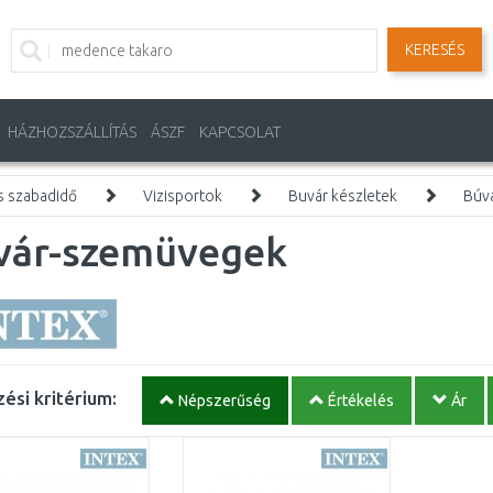
KERESÉS
HÁZHOZSZÁLLÍTÁS
ÁSZF
KAPCSOLAT
s szabadidő
Vizisportok
Buvár készletek
Búv
vár-szemüvegek
ési kritérium:
Népszerűség
Értékelés
Ár