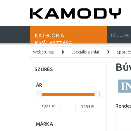
KATEGÓRIA
FŐOLDAL
KIVÁLASZTÁSA
Webáruház
Speciális ajánlat
Sport é
Bú
SZŰRÉS
ÁR
Rendez
3283
Ft
3284
Ft
MÁRKA