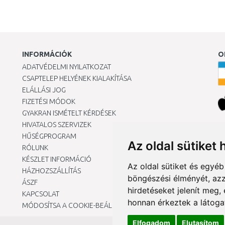
INFORMÁCIÓK
O
ADATVÉDELMI NYILATKOZAT
CSAPTELEP HELYÉNEK KIALAKÍTÁSA
ELÁLLÁSI JOG
FIZETÉSI MÓDOK
GYAKRAN ISMÉTELT KÉRDÉSEK
HIVATALOS SZERVIZEK
Ár
HŰSÉGPROGRAM
Az oldal sütiket 
RÓLUNK
KÉSZLET INFORMÁCIÓ
Az oldal sütiket és egyé
HÁZHOZSZÁLLÍTÁS
böngészési élményét, azz
ÁSZF
hirdetéseket jelenít meg
KAPCSOLAT
honnan érkeztek a látoga
MÓDOSÍTSA A COOKIE-BEÁLLÍTÁSAIMAT
Elfogadom
Elutasítom