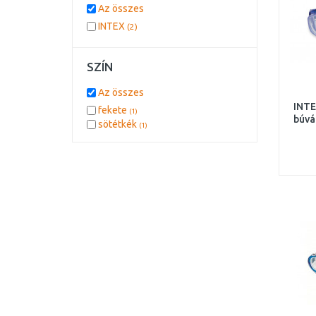
Az összes
INTEX
(2)
SZÍN
Az összes
INTE
fekete
(1)
búvá
sötétkék
(1)