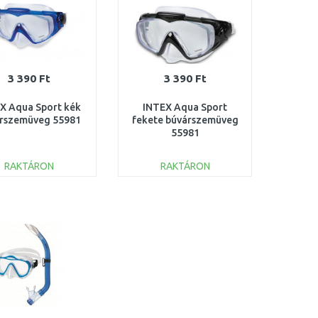
3 390 Ft
3 390 Ft
X Aqua Sport kék
INTEX Aqua Sport
rszemüveg 55981
fekete búvárszemüveg
55981
RAKTÁRON
RAKTÁRON
KOSÁRBA
KOSÁRBA
Összehasonlítás
Összehasonlítás