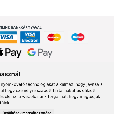
NLINE BANKKÁRTYÁVAL
ukereső.hu
használ
b nyomkövető technológiákat alkalmaz, hogy javítsa a
al hogy személyre szabott tartalmakat és célzott
, és elemzi a weboldalunk forgalmát, hogy megtudjuk
tóink.
Beállítások megváltoztatása