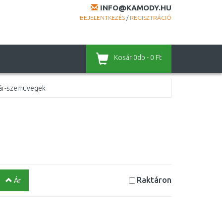
INFO@KAMODY.HU
BEJELENTKEZÉS
/
REGISZTRÁCIÓ
Kosár
0db - 0 Ft
ár-szemüvegek
Raktáron
Ár