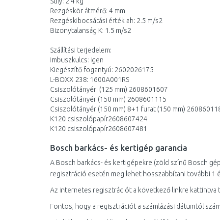
Súly: 2.4 kg
Rezgéskör átmérő: 4 mm
Rezgéskibocsátási érték ah: 2.5 m/s2
Bizonytalanság K: 1.5 m/s2
Szállítási terjedelem:
Imbuszkulcs: Igen
Kiegészítő fogantyú: 2602026175
L-BOXX 238: 1600A001RS
Csiszolótányér: (125 mm) 2608601607
Csiszolótányér (150 mm) 2608601115
Csiszolótányér (150 mm) 8+1 furat (150 mm) 26086011
K120 csiszolópapír2608607424
K120 csiszolópapír2608607481
Bosch barkács- és kertigép garancia
A Bosch barkács- és kertigépekre (zöld színű Bosch gépek)
regisztráció esetén meg lehet hosszabbítani további 1 é
Az internetes regisztrációt a következő linkre kattintva
Fontos, hogy a regisztrációt a számlázási dátumtól szá