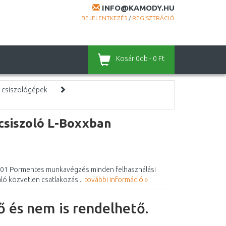
INFO@KAMODY.HU
BEJELENTKEZÉS
/
REGISZTRÁCIÓ
Kosár
0db - 0 Ft
 csiszológépek
siszoló L-Boxxban
01 Pormentes munkavégzés minden felhasználási
ó közvetlen csatlakozás...
további információ »
 és nem is rendelhető.