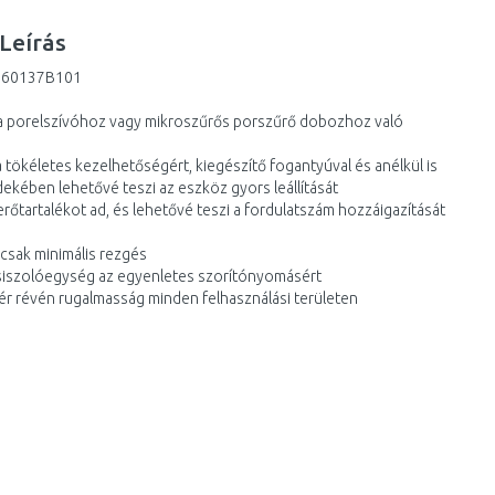
Leírás
 060137B101
 porelszívóhoz vagy mikroszűrős porszűrő dobozhoz való
a tökéletes kezelhetőségért, kiegészítő fogantyúval és anélkül is
kében lehetővé teszi az eszköz gyors leállítását
rőtartalékot ad, és lehetővé teszi a fordulatszám hozzáigazítását
s csak minimális rezgés
 csiszolóegység az egyenletes szorítónyomásért
r révén rugalmasság minden felhasználási területen