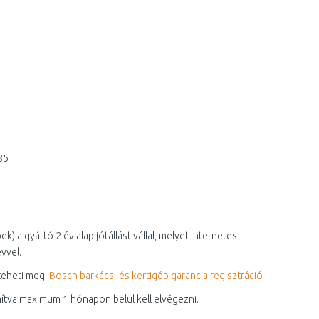
85
 a gyártó 2 év alap jótállást vállal, melyet internetes
vvel.
 teheti meg:
Bosch barkács- és kertigép garancia regisztráció
mítva maximum 1 hónapon belül kell elvégezni.