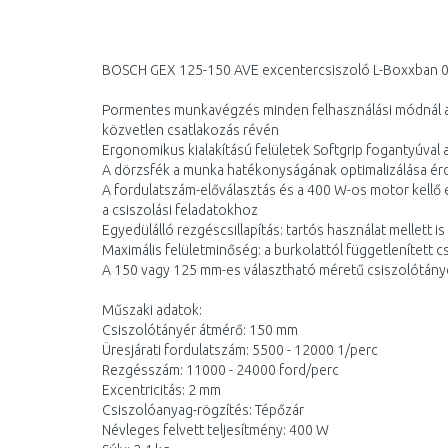
BOSCH GEX 125-150 AVE excentercsiszoló L-Boxxban
Pormentes munkavégzés minden felhasználási módnál a
közvetlen csatlakozás révén
Ergonomikus kialakítású felületek Softgrip fogantyúval 
A dörzsfék a munka hatékonyságának optimalizálása érde
A fordulatszám-előválasztás és a 400 W-os motor kellő e
a csiszolási feladatokhoz
Egyedülálló rezgéscsillapítás: tartós használat mellett i
Maximális felületminőség: a burkolattól függetlenített
A 150 vagy 125 mm-es választható méretű csiszolótányé
Műszaki adatok:
Csiszolótányér átmérő: 150 mm
Üresjárati fordulatszám: 5500 - 12000 1/perc
Rezgésszám: 11000 - 24000 ford/perc
Excentricitás: 2 mm
Csiszolóanyag-rögzítés: Tépőzár
Névleges felvett teljesítmény: 400 W