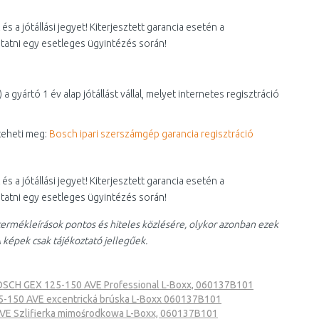
s a jótállási jegyet! Kiterjesztett garancia esetén a
utatni egy esetleges ügyintézés során!
gyártó 1 év alap jótállást vállal, melyet internetes regisztráció
 teheti meg:
Bosch ipari szerszámgép garancia regisztráció
s a jótállási jegyet! Kiterjesztett garancia esetén a
utatni egy esetleges ügyintézés során!
ermékleírások pontos és hiteles közlésére, olykor azonban ezek
 képek csak tájékoztató jellegűek.
SCH GEX 125-150 AVE Professional L-Boxx, 060137B101
-150 AVE excentrická brúska L-Boxx 060137B101
E Szlifierka mimośrodkowa L-Boxx, 060137B101