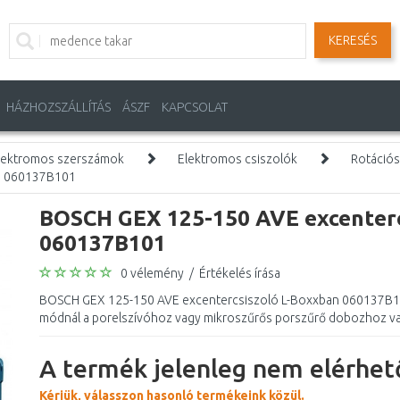
KERESÉS
HÁZHOZSZÁLLÍTÁS
ÁSZF
KAPCSOLAT
lektromos szerszámok
Elektromos csiszolók
Rotációs
n 060137B101
BOSCH GEX 125-150 AVE excenterc
060137B101
0 vélemény
/
Értékelés írása
BOSCH GEX 125-150 AVE excentercsiszoló L-Boxxban 060137B1
módnál a porelszívóhoz vagy mikroszűrős porszűrő dobozhoz val
A termék jelenleg nem elérhető
Kérjük, válasszon hasonló termékeink közül.