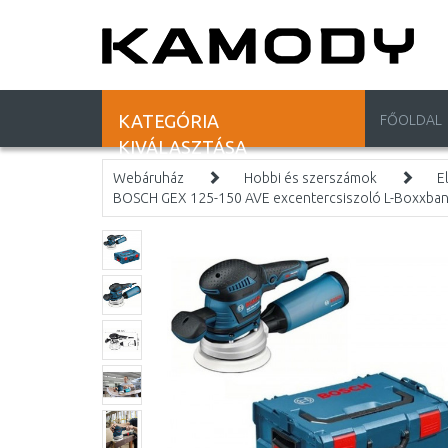
KATEGÓRIA
FŐOLDAL
KIVÁLASZTÁSA
Webáruház
Hobbi és szerszámok
E
BOSCH GEX 125-150 AVE excentercsiszoló L-Boxxba