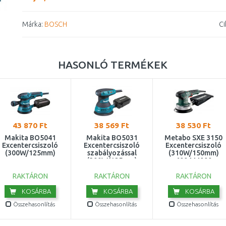
Márka:
BOSCH
Ci
HASONLÓ TERMÉKEK
43 870 Ft
38 569 Ft
38 530 Ft
Makita BO5041
Makita BO5031
Metabo SXE 3150
Excentercsiszoló
Excentercsiszoló
Excentercsiszoló
(300W/125mm)
szabályozással
(310W/150mm)
(300W/125mm)
600444000
RAKTÁRON
RAKTÁRON
RAKTÁRON
KOSÁRBA
KOSÁRBA
KOSÁRBA
Összehasonlítás
Összehasonlítás
Összehasonlítás