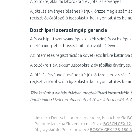
A töltőkre, akkumulátorokra 1 év jótállás érvényes.
A jótállás érvényesítéséhez kérjük, őrizze meg a számlát é
regisztrációról szóló igazolást ki kell nyomtatni és bem
Bosch ipari szerszámgép garancia
A Bosch ipari szerszámgépekre (kék színű Bosch gépek) a 
esetén meg lehet hosszabbítani további 2 évvel.
Az internetes regisztrációt a következő linkre kattintva
A töltőkre 1 év, akkumulátorokra 2 év jótállás érvényes.
A jótállás érvényesítéséhez kérjük, őrizze meg a számlát é
regisztrációról szóló igazolást ki kell nyomtatni és bem
Törekszünk a webáruházban megtalálható információk, t
önhibánkon kívül tartalmazhatnak téves információkat. A
Um nach Deutschland zu versenden, besuchen Sie
BO
Pre odoslanie na Slovensko navštívte
BOSCH GEX 125
Aby wysłać do Polski odwiedź
BOSCH GEX 125-150 AV