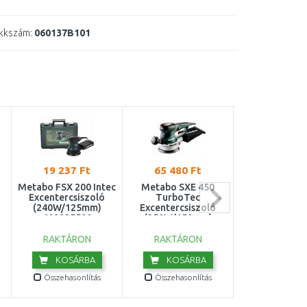
kkszám:
060137B101
19 237 Ft
65 480 Ft
57 280 
Metabo FSX 200 Intec
Metabo SXE 450
Metabo SXE
Excentercsiszoló
TurboTec
TurboTe
(240W/125mm)
Excentercsiszoló
Excentercsi
609225500
(350W/150mm)
(320W/125
600129000
6001310
RAKTÁRON
RAKTÁRON
RAKTÁRO
KOSÁRBA
KOSÁRBA
KOSÁR
Összehasonlítás
Összehasonlítás
Összehasonl