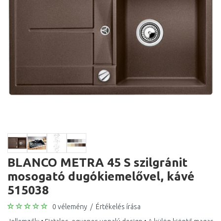
BLANCO METRA 45 S szilgránit
mosogató dugókiemelővel, kávé
515038
0 vélemény
/
Értékelés írása