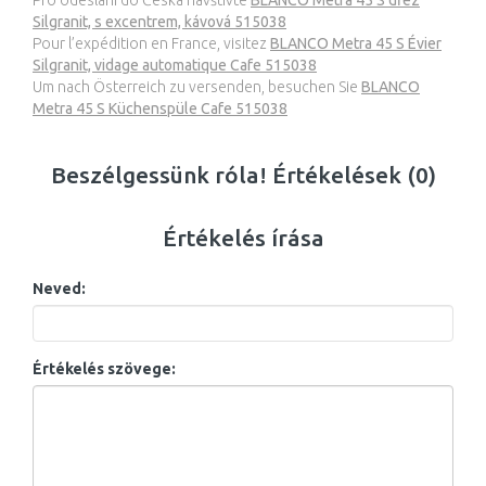
Pro odeslání do Česka navštivte
BLANCO Metra 45 S dřez
Silgranit, s excentrem, kávová 515038
Pour l’expédition en France, visitez
BLANCO Metra 45 S Évier
Silgranit, vidage automatique Cafe 515038
Um nach Österreich zu versenden, besuchen Sie
BLANCO
Metra 45 S Küchenspüle Cafe 515038
Beszélgessünk róla! Értékelések (0)
Értékelés írása
Neved:
Értékelés szövege: