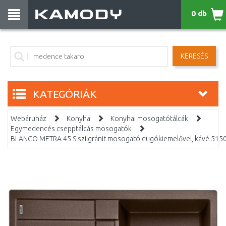
0 db
KERESÉS
KATEGÓRIÁK
Webáruház
Konyha
Konyhai mosogatótálcák
Egymedencés csepptálcás mosogatók
BLANCO METRA 45 S szilgránit mosogató dugókiemelővel, kávé 515