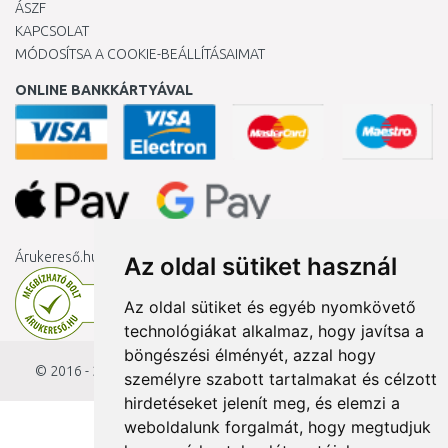
ÁSZF
KAPCSOLAT
MÓDOSÍTSA A COOKIE-BEÁLLÍTÁSAIMAT
ONLINE BANKKÁRTYÁVAL
Árukereső.hu
Az oldal sütiket használ
Az oldal sütiket és egyéb nyomkövető
technológiákat alkalmaz, hogy javítsa a
böngészési élményét, azzal hogy
© 2016 - 2026
KAMODY.hu
személyre szabott tartalmakat és célzott
hirdetéseket jelenít meg, és elemzi a
weboldalunk forgalmát, hogy megtudjuk