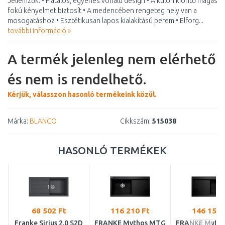
Jellemzők: • Fiatalos, egyenes vonalú design • A külön kiöntő magas
fokú kényelmet biztosít • A medencében rengeteg hely van a
mosogatáshoz • Esztétikusan lapos kialakítású perem • Elforg...
további információ »
A termék jelenleg nem elérhető
és nem is rendelhető.
Kérjük, válasszon hasonló termékeink közül.
Márka:
BLANCO
Cikkszám:
515038
HASONLÓ TERMÉKEK
68 502 Ft
116 210 Ft
146 158 
Franke Sirius 2.0 S2D
FRANKE Mythos MTG
FRANKE Myth