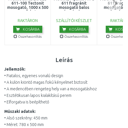
611-100 Tectonit
611 fragránit
611 fragrá
mosogató, 1000 x 500
mosogató balos
mosogató jo
mm, fekete
medencével, onyx
medencével,
143.0613.661
114.0250.541
114.0250.
RAKTÁRON
SZÁLLÍTÓI KÉSZLET
RAKTÁRO
KOSÁRBA
KOSÁRBA
KOSÁR
Összehasonlítás
Összehasonlítás
Összehasonl
Leírás
Jellemzők:
• Fiatalos, egyenes vonalú design
• A külön kiöntő magas fokú kényelmet biztosít
• A medencében rengeteg hely van a mosogatáshoz
• Esztétikusan lapos kialakítású perem
• Elforgatva is beépíthető
Műszaki adatok:
• Alsó szekrény: 450 mm
• Méret: 780 x 500 mm