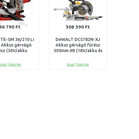
96 790 Ft
308 390 Ft
l TE-SM 36/210 Li
DeWALT DCS782N-XJ
o Akkus gérvágó
Akkus gérvágó fűrész
ész (36V/akku
305mm XR (18V/akku és
lkül/210mm)
töltő nélkül)
4300880
RAKTÁRON
RAKTÁRON
KOSÁRBA
KOSÁRBA
Összehasonlítás
Összehasonlítás