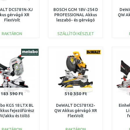
ALT DCS781N-XJ
BOSCH GCM 18V-254 D
DeWA
kus gérvágó XR
PROFESSIONAL Akkus
QW Ak
FlexVolt
leszabó- és gérvágó
5mm/54V/akku és
fűrész (solo)
(216m
töltő nélkül)
0601B51100
RAKTÁRON
SZÁLLÍTÓI KÉSZLET
KOSÁRBA
KOSÁRBA
Összehasonlítás
Összehasonlítás
183 590 Ft
510 350 Ft
bo KGS 18 LTX BL
DeWALT DCS781X2-
Einhe
kkus fejezőfűrész
QW Akkus gérvágó XR
L
8V/akku és töltő
FlexVolt
f
lkül) 614305850
(305mm/54V/2x9,0Ah)
(210
töltő
RAKTÁRON
RAKTÁRON