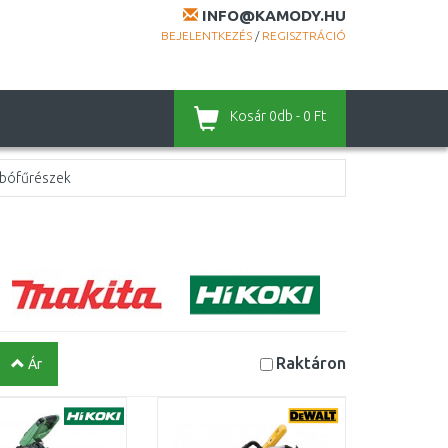
INFO@KAMODY.HU
BEJELENTKEZÉS
/
REGISZTRÁCIÓ
Kosár
0db - 0 Ft
zabófűrészek
Raktáron
Ár