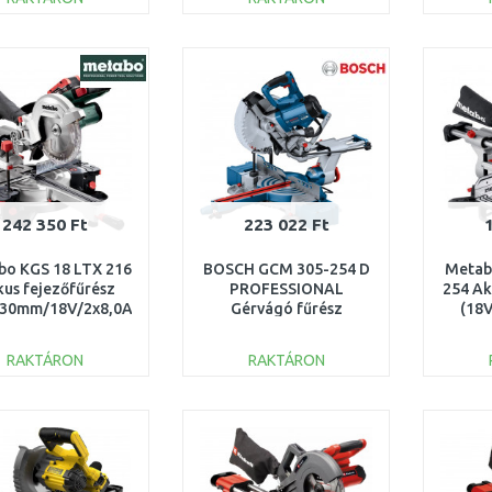
KOSÁRBA
KOSÁRBA
Összehasonlítás
Összehasonlítás
242 350 Ft
223 022 Ft
bo KGS 18 LTX 216
BOSCH GCM 305-254 D
Metab
us fejezőfűrész
PROFESSIONAL
254 Ak
x30mm/18V/2x8,0Ah)
Gérvágó fűrész
(18V
619001810
0601B49100
nél
RAKTÁRON
RAKTÁRON
KOSÁRBA
KOSÁRBA
Összehasonlítás
Összehasonlítás