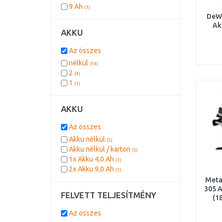
9 Ah
(1)
DeW
Ak
AKKU
(30
Az összes
nélkül
(14)
2
(4)
1
(1)
AKKU
Az összes
Akku nélkül
(5)
Akku nélkül / karton
(5)
1x Akku 4,0 Ah
(1)
2x Akku 9,0 Ah
(1)
Meta
305 A
FELVETT TELJESÍTMÉNY
(1
né
Az összes