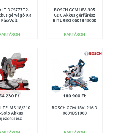
LT DCS777T2-
BOSCH GCM18V-305
kus gérvágó XR
GDC Akkus gérfűrész
FlexVolt
BITURBO 0601B43000
m/54V/2x6,0Ah)
RAKTÁRON
RAKTÁRON
KOSÁRBA
KOSÁRBA
Összehasonlítás
Összehasonlítás
54 230 Ft
180 900 Ft
ll TE-MS 18/210
BOSCH GCM 18V-216 D
i-Solo Akkus
0601B51000
ejezőfűrész
mm/36V/akku és
 nélkül) 4300890
RAKTÁRON
RAKTÁRON