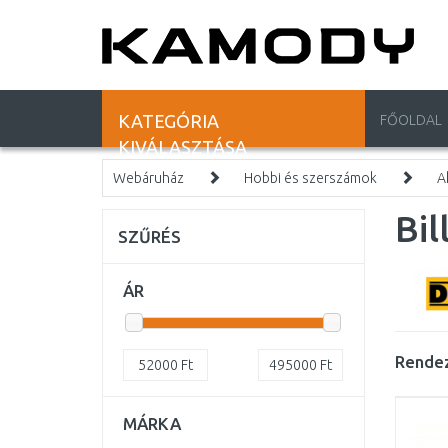
KATEGÓRIA
FŐOLDAL
KIVÁLASZTÁSA
Webáruház
Hobbi és szerszámok
A
Bil
SZŰRÉS
ÁR
Rendez
52000
Ft
495000
Ft
MÁRKA