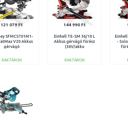
121 079 Ft
144 990 Ft
ley SFMCS701M1-
Einhell TE-SM 36/10 L
Einhel
atMax V20 Akkus
Akkus gérvágó fűrész
- Sol
gérvágó
(36V/akku
fűr
mm/18V/1x4,0Ah)
nélkül/254mm)
né
4300885
RAKTÁRON
RAKTÁRON
KOSÁRBA
KOSÁRBA
Összehasonlítás
Összehasonlítás