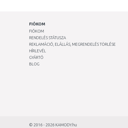
4400
(2)
4500
(2)
2550
(1)
3000
(1)
3700
FIÓKOM
(1)
4200
(1)
FIÓKOM
500
(1)
RENDELÉS STÁTUSZA
6300
(1)
REKLAMÁCIÓ, ELÁLLÁS, MEGRENDELÉS TÖRLÉSE
HÍRLEVÉL
GYÁRTÓ
BLOG
© 2016 - 2026
KAMODY.hu