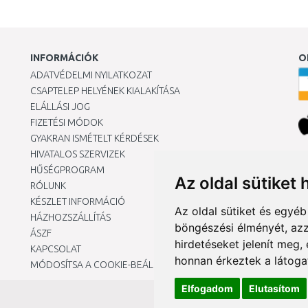
INFORMÁCIÓK
O
ADATVÉDELMI NYILATKOZAT
CSAPTELEP HELYÉNEK KIALAKÍTÁSA
ELÁLLÁSI JOG
FIZETÉSI MÓDOK
GYAKRAN ISMÉTELT KÉRDÉSEK
HIVATALOS SZERVIZEK
Ár
HŰSÉGPROGRAM
Az oldal sütiket 
RÓLUNK
KÉSZLET INFORMÁCIÓ
Az oldal sütiket és egyé
HÁZHOZSZÁLLÍTÁS
böngészési élményét, azz
ÁSZF
hirdetéseket jelenít meg
KAPCSOLAT
honnan érkeztek a látoga
MÓDOSÍTSA A COOKIE-BEÁLLÍTÁSAIMAT
Elfogadom
Elutasítom