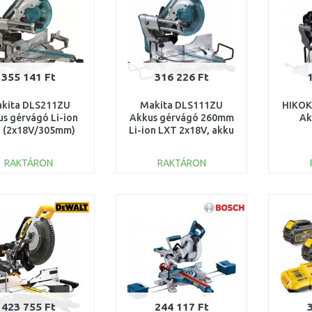
355 141 Ft
316 226 Ft
kita DLS211ZU
Makita DLS111ZU
HIKOK
s gérvágó Li-ion
Akkus gérvágó 260mm
Ak
 (2x18V/305mm)
Li-ion LXT 2x18V, akku
akku nélkül
és töltő nélkül
(255
t
RAKTÁRON
RAKTÁRON
KOSÁRBA
KOSÁRBA
Összehasonlítás
Összehasonlítás
423 755 Ft
244 117 Ft