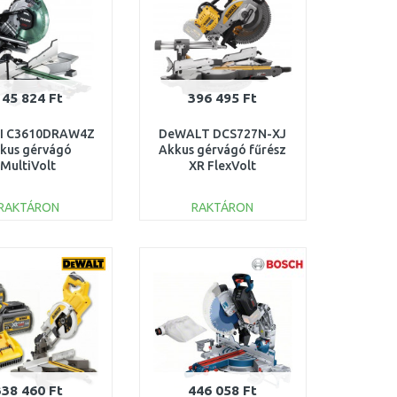
145 824 Ft
396 495 Ft
I C3610DRAW4Z
DeWALT DCS727N-XJ
kus gérvágó
Akkus gérvágó fűrész
MultiVolt
XR FlexVolt
mm/36V/akku és
(250mm/54V/akku
öltő nélkül)
nélkül)
RAKTÁRON
RAKTÁRON
KOSÁRBA
KOSÁRBA
Összehasonlítás
Összehasonlítás
338 460 Ft
446 058 Ft