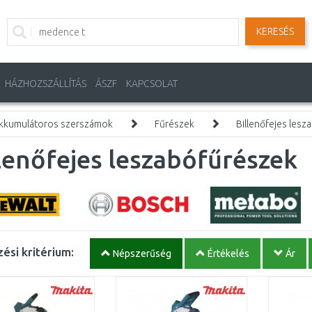
KERESÉS
HÁZHOZSZÁLLÍTÁS
ÁSZF
KAPCSOLAT
kkumulátoros szerszámok
Fűrészek
Billenőfejes les
lenőfejes leszabófűrészek
ési kritérium:
Népszerűség
Értékelés
Ár