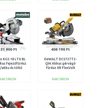
KOSÁRBA
KOSÁRBA
Összehasonlítás
Összehasonlítás
121 900 Ft
406 190 Ft
o KGS 18 LTX BL
DeWALT DCS727T2-
kus fejezőfűrész
QW Akkus gérvágó
/akku és töltő
fűrész XR FlexVolt
kül) 614254850
(250mm/54V/2x6,0Ah)
RAKTÁRON
RAKTÁRON
KOSÁRBA
KOSÁRBA
Összehasonlítás
Összehasonlítás