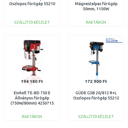
Oszlopos fúrógép 55210
Mágnestalpas fúrógép
50mm, 1150W
SZÁLLÍTÓI KÉSZLET
RAKTÁRON
KOSÁRBA
KOSÁRBA
Összehasonlítás
Összehasonlítás
194 180 Ft
172 900 Ft
Einhell TE-BD 750 E
GÜDE GSB 20/812 R+L
Állványos fúrógép
Oszlopos fúrógép 55212
(750W/80mm) 4250715
RAKTÁRON
SZÁLLÍTÓI KÉSZLET
KOSÁRBA
KOSÁRBA