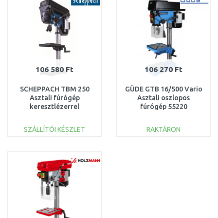
106 580 Ft
106 270 Ft
SCHEPPACH TBM 250
GÜDE GTB 16/500 Vario
Asztali fúrógép
Asztali oszlopos
keresztlézerrel
fúrógép 55220
5906834901
KICSOMAGOLT
SZÁLLÍTÓI KÉSZLET
RAKTÁRON
KOSÁRBA
KOSÁRBA
Összehasonlítás
Összehasonlítás