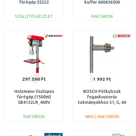
fúrógép 55222
koffer 600636500
SZÁLLÍTÓI KÉSZLET
RAKTÁRON
KOSÁRBA
KOSÁRBA
Összehasonlítás
Összehasonlítás
297 590 Ft
1 992 Ft
Holzmann Oszlopos
BOSCH Pótkulcsok
fúrógép (1500W)
fogaskoszorús
SB4132LR_400V
tokmányokhoz S1, G, 60
mm, 30 mm, 4 mm
1607950028
RAKTÁRON
NINCS RAKTÁRON
KOSÁRBA
KOSÁRBA
Összehasonlítás
Összehasonlítás