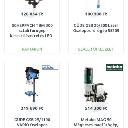
128 834 Ft
100 386 Ft
SCHEPPACH TBM 300
GÜDE GSB 20/500 Laser
sztali fúrógép
Oszlopos fúrógép 55209
keresztlézerrel és LED-
világítással 5906835901
RAKTÁRON
SZÁLLÍTÓI KÉSZLET
KOSÁRBA
KOSÁRBA
Összehasonlítás
Összehasonlítás
319 690 Ft
514 300 Ft
GÜDE GSB 25/1100
Metabo MAG 50
VARIO Oszlopos
Mágneses magfúrógép,