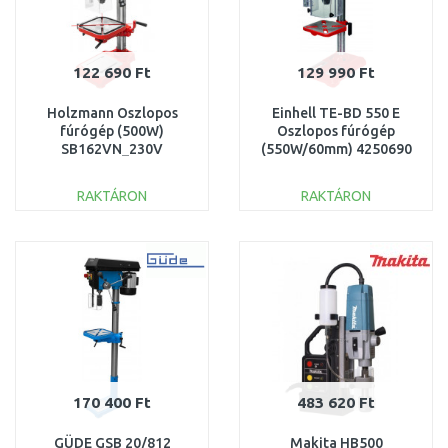
122 690 Ft
129 990 Ft
Holzmann Oszlopos
Einhell TE-BD 550 E
fúrógép (500W)
Oszlopos fúrógép
SB162VN_230V
(550W/60mm) 4250690
RAKTÁRON
RAKTÁRON
KOSÁRBA
KOSÁRBA
Összehasonlítás
Összehasonlítás
170 400 Ft
483 620 Ft
GÜDE GSB 20/812
Makita HB500