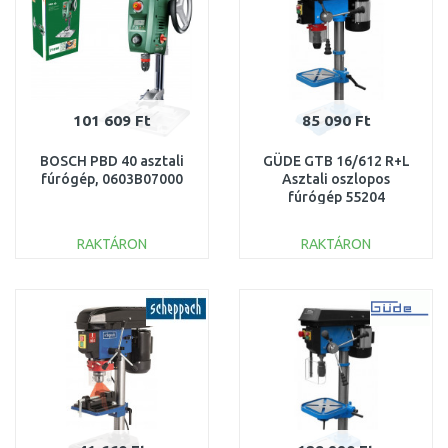
101 609 Ft
85 090 Ft
BOSCH PBD 40 asztali
GÜDE GTB 16/612 R+L
fúrógép, 0603B07000
Asztali oszlopos
fúrógép 55204
RAKTÁRON
RAKTÁRON
KOSÁRBA
KOSÁRBA
Összehasonlítás
Összehasonlítás