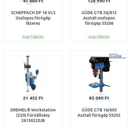
41 660 Ft
128 990 Ft
SCHEPPACH DP 16 VLS
GÜDE GTB 20/812
Oszlopos fúrógép
Asztali oszlopos
lézeres
fúrógép 55206
központosítással
5906810901
RAKTÁRON
RAKTÁRON
KOSÁRBA
KOSÁRBA
Összehasonlítás
Összehasonlítás
21 452 Ft
85 090 Ft
DREMEL® Workstation
GÜDE GTB 16/605
(220) Fúróállvány
Asztali fúrógép 55202
26150220JB