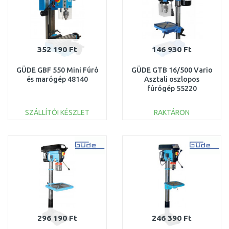
352 190 Ft
146 930 Ft
GÜDE GBF 550 Mini Fúró
GÜDE GTB 16/500 Vario
és marógép 48140
Asztali oszlopos
fúrógép 55220
SZÁLLÍTÓI KÉSZLET
RAKTÁRON
KOSÁRBA
KOSÁRBA
Összehasonlítás
Összehasonlítás
296 190 Ft
246 390 Ft