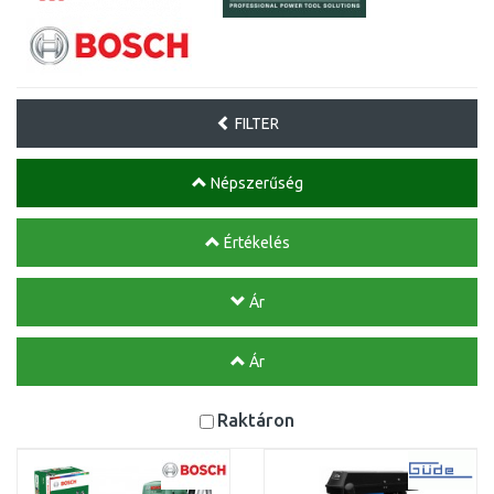
FILTER
Népszerűség
Értékelés
Ár
Ár
Raktáron