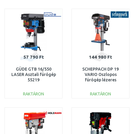
KOSÁRBA
KOSÁRBA
Összehasonlítás
Összehasonlítás
57 790 Ft
144 980 Ft
GÜDE GTB 16/550
SCHEPPACH DP 19
LASER Asztali fúrógép
VARIO Oszlopos
55219
fúrógép lézeres
központosítással
5906820901
RAKTÁRON
RAKTÁRON
KOSÁRBA
KOSÁRBA
Összehasonlítás
Összehasonlítás