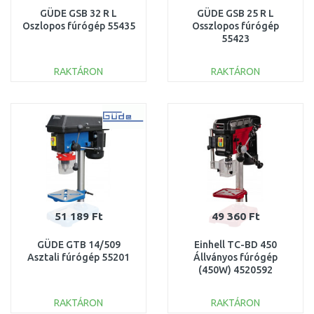
GÜDE GSB 32 R L
GÜDE GSB 25 R L
Oszlopos fúrógép 55435
Osszlopos fúrógép
55423
RAKTÁRON
RAKTÁRON
KOSÁRBA
KOSÁRBA
Összehasonlítás
Összehasonlítás
51 189 Ft
49 360 Ft
GÜDE GTB 14/509
Einhell TC-BD 450
Asztali fúrógép 55201
Állványos fúrógép
(450W) 4520592
RAKTÁRON
RAKTÁRON