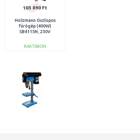
103 890 Ft
Holzmann Oszlopos
fúrógép (400W)
SB4115N_230V
RAKTÁRON
KOSÁRBA
Összehasonlítás