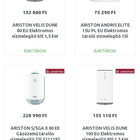
132 860 Ft
75 290 Ft
ARISTON VELIS DUNE
ARISTON ANDRIS ELITE
80 EU Elektromos
15U PL EU Elektromos
vízmelegítő 65l 1,5 kW
tároló vízmelegítő 15l
4018004
2kW 3105088
RAKTÁRON
RAKTÁRON
KOSÁRBA
KOSÁRBA
Összehasonlítás
Összehasonlítás
228 990 Ft
155 110 Ft
ARISTON S/SGA X 80 EE
ARISTON VELIS DUNE
Gázüzemű tárolós
100 EU Elektromos
vízmelegítő 75l 3211197
vízmelegítő 85l 1,5 kW