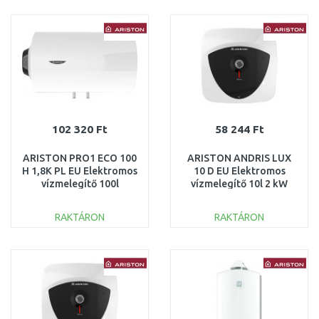
KOSÁRBA
KOSÁRBA
Összehasonlítás
Összehasonlítás
102 320 Ft
58 244 Ft
ARISTON PRO1 ECO 100
ARISTON ANDRIS LUX
H 1,8K PL EU Elektromos
10 D EU Elektromos
vízmelegítő 100l
vízmelegítő 10l 2 kW
3201423
3100359
RAKTÁRON
RAKTÁRON
KOSÁRBA
KOSÁRBA
Összehasonlítás
Összehasonlítás