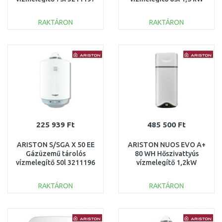
4018005
RAKTÁRON
RAKTÁRON
KOSÁRBA
KOSÁRBA
Összehasonlítás
Összehasonlítás
225 939 Ft
485 500 Ft
ARISTON S/SGA X 50 EE
ARISTON NUOS EVO A+
Gázüzemű tárolós
80 WH Hőszivattyús
vízmelegítő 50l 3211196
vízmelegítő 1,2kW
3629056
RAKTÁRON
RAKTÁRON
KOSÁRBA
KOSÁRBA
Összehasonlítás
Összehasonlítás