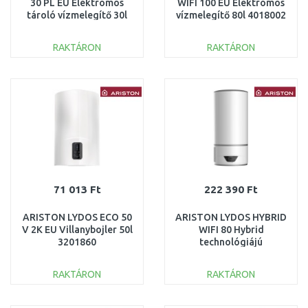
30 PL EU Elektromos
WIFI 100 EU Elektromos
tároló vízmelegítő 30l
vízmelegítő 80l 4018002
2kW 3105089
RAKTÁRON
RAKTÁRON
KOSÁRBA
KOSÁRBA
Összehasonlítás
Összehasonlítás
71 013 Ft
222 390 Ft
ARISTON LYDOS ECO 50
ARISTON LYDOS HYBRID
V 2K EU Villanybojler 50l
WIFI 80 Hybrid
3201860
technológiájú
elektromos vízmelegíto
80l 1,2kW 3629064
RAKTÁRON
RAKTÁRON
KOSÁRBA
KOSÁRBA