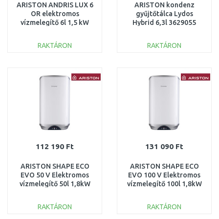
ARISTON ANDRIS LUX 6
ARISTON kondenz
OR elektromos
gyűjtőtálca Lydos
vízmelegítő 6l 1,5 kW
Hybrid 6,3l 3629055
3626236
RAKTÁRON
RAKTÁRON
KOSÁRBA
KOSÁRBA
Összehasonlítás
Összehasonlítás
112 190 Ft
131 090 Ft
ARISTON SHAPE ECO
ARISTON SHAPE ECO
EVO 50 V Elektromos
EVO 100 V Elektromos
vízmelegítő 50l 1,8kW
vízmelegítő 100l 1,8kW
3626073
3626076
RAKTÁRON
RAKTÁRON