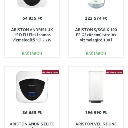
64 835 Ft
222 574 Ft
ARISTON ANDRIS LUX
ARISTON S/SGA X 100
15 D EU Elektromos
EE Gázüzemű tárolós
vízmelegítő 15l 2 kW
vízmelegítő 100 l
3100364
3211198
RAKTÁRON
RAKTÁRON
KOSÁRBA
KOSÁRBA
Összehasonlítás
Összehasonlítás
86 655 Ft
196 990 Ft
ARISTON ANDRIS ELITE
ARISTON VELIS DUNE