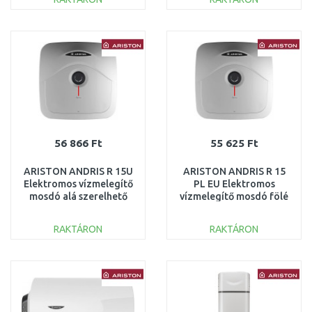
KOSÁRBA
KOSÁRBA
Összehasonlítás
Összehasonlítás
56 866 Ft
55 625 Ft
ARISTON ANDRIS R 15U
ARISTON ANDRIS R 15
Elektromos vízmelegítő
PL EU Elektromos
mosdó alá szerelhető
vízmelegítő mosdó fölé
15l 1,2kW 3100336
szerelhető 15l 1,2kW
3100333
RAKTÁRON
RAKTÁRON
KOSÁRBA
KOSÁRBA
Összehasonlítás
Összehasonlítás