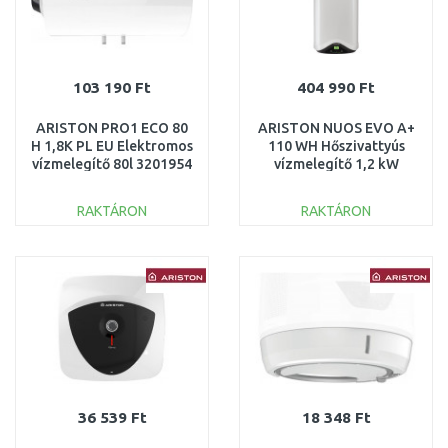
103 190 Ft
404 990 Ft
ARISTON PRO1 ECO 80
ARISTON NUOS EVO A+
H 1,8K PL EU Elektromos
110 WH Hőszivattyús
vízmelegítő 80l 3201954
vízmelegítő 1,2 kW
3629057
RAKTÁRON
RAKTÁRON
KOSÁRBA
KOSÁRBA
Összehasonlítás
Összehasonlítás
36 539 Ft
18 348 Ft