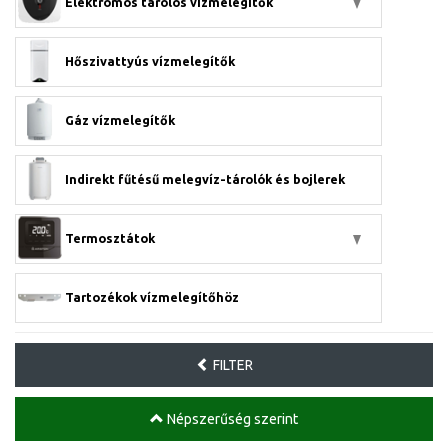
Elektromos tárolós vízmelegítők
Hőszivattyús vízmelegítők
Gáz vízmelegítők
Indirekt fűtésű melegvíz-tárolók és bojlerek
Termosztátok
Tartozékok vízmelegítőhöz
FILTER
Népszerűség szerint