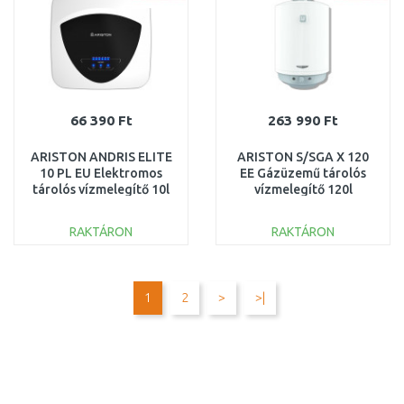
66 390 Ft
263 990 Ft
ARISTON ANDRIS ELITE
ARISTON S/SGA X 120
10 PL EU Elektromos
EE Gázüzemű tárolós
tárolós vízmelegítő 10l
vízmelegítő 120l
2kW 3105085
3211199
RAKTÁRON
RAKTÁRON
KOSÁRBA
KOSÁRBA
Összehasonlítás
Összehasonlítás
1
2
>
>|