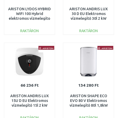
ARISTON LYDOS HYBRID
ARISTON ANDRIS LUX
WIFI 100 Hybrid
30 D EU Elektromos
elektromos vízmelegíto
vízmelegítő 30l 2 kW
100l 1,2kW 3629065
3100369
RAKTÁRON
RAKTÁRON
KOSÁRBA
KOSÁRBA
Összehasonlítás
Összehasonlítás
66 236 Ft
134 280 Ft
ARISTON ANDRIS LUX
ARISTON SHAPE ECO
15U D EU Elektromos
EVO 80 V Elektromos
vízmelegítő 15l 2 kW
vízmelegítő 80l 1,8kW
3100366
3626075
RAKTÁRON
RAKTÁRON