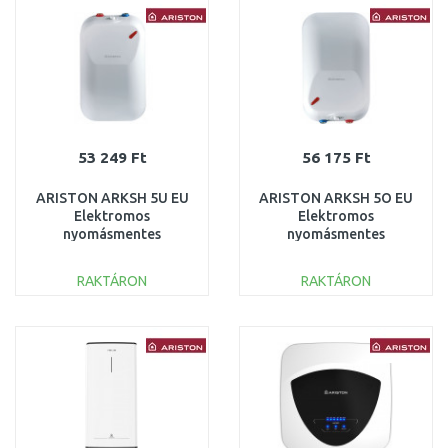
Összehasonlítás
Összehasonlítás
53 249 Ft
56 175 Ft
ARISTON ARKSH 5U EU
ARISTON ARKSH 5O EU
Elektromos
Elektromos
nyomásmentes
nyomásmentes
vízmelegítő 5l 2kW
vízmelegítő 5l 2kW
3100659
3100658
RAKTÁRON
RAKTÁRON
KOSÁRBA
KOSÁRBA
Összehasonlítás
Összehasonlítás