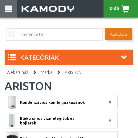
0 db
KERESÉS
KATEGÓRIÁK
Webáruház
Márka
ARISTON
ARISTON
Kondenzációs kombi gázkazánok
Elektromos vízmelegítők és
bojlerek