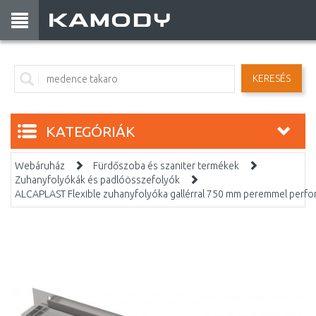
KERESÉS
KATEGÓRIÁK
Webáruház
Fürdőszoba és szaniter termékek
Zuhanyfolyókák és padlóösszefolyók
ALCAPLAST Flexible zuhanyfolyóka gallérral 750 mm peremmel perfo