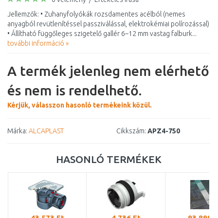
Jellemzők: • Zuhanyfolyókák rozsdamentes acélból (nemes
anyagból revütlenítéssel passziválással, elektrokémiai polírozással)
• Állítható függőleges szigetelő gallér 6–12 mm vastag falburk...
további információ »
A termék jelenleg nem elérhető
és nem is rendelhető.
Kérjük, válasszon hasonló termékeink közül.
Márka:
ALCAPLAST
Cikkszám:
APZ4-750
HASONLÓ TERMÉKEK
43 573 Ft
4 736 Ft
93 899 F