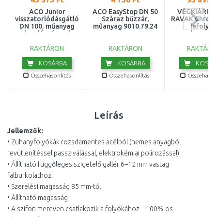
ACO Junior
ACO EasyStop DN 50
VÉGKIÁRUS
visszatorlódásgátló
Száraz bűzzár,
RAVAK Chrom
DN 100, műanyag
műanyag 9010.79.24
lefolyó 
bordás ráccsal
rozsdamentes
2130.00.77
X01429
RAKTÁRON
RAKTÁRON
RAKTÁRO
KOSÁRBA
KOSÁRBA
KOSÁR
Összehasonlítás
Összehasonlítás
Összehasonl
Leírás
Jellemzők:
• Zuhanyfolyókák rozsdamentes acélból (nemes anyagból
revütlenítéssel passziválással, elektrokémiai polírozással)
• Állítható függőleges szigetelő gallér 6–12 mm vastag
falburkolathoz
• Szerelési magasság 85 mm-től
• Állítható magasság
• A szifon mereven csatlakozik a folyókához – 100%-os