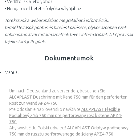
• Védőfóliák a lefolyóhoz
• Hungarocell betét a folyóka vályújához
Törekszünk a webáruházban megtalálható információk,
termékleírások pontos és hiteles közlésére, olykor azonban ezek
önhibánkon kívül tartalmazhatnak téves információkat. A képek csak
tájékoztató jellegűek.
Dokumentumok
Manual
Um nach Deutschland zu versenden, besuchen Sie
ALCAPLAST Duschrinne mit Rand 750 mm für den perforierten
Rost zur Wand APZ4-750
Pre odoslanie na Slovensko navštívte
ALCAPLAST Flexible
Podlahový žľab 750 mm pre perforovaný rošt k stene APZ4-
750
Aby wysłać do Polski odwiedź
ALCAPLAST Odpływ podłogowy
750 mm do rusztu perforowanego do ściany APZ4-750