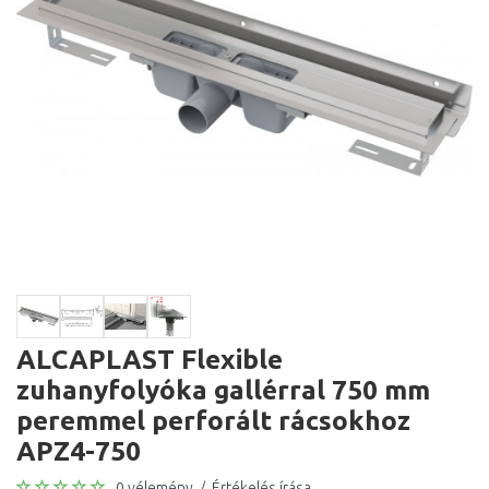
ALCAPLAST Flexible
zuhanyfolyóka gallérral 750 mm
peremmel perforált rácsokhoz
APZ4-750
0 vélemény
/
Értékelés írása