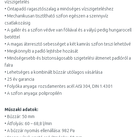
vízszigetelés
• Öntapadó ragasztószalag a minőséges vízszigeteléshez
• Mechanikusan tisztítható szifon egészen a szennyvíz
csatlakozásig
• A gallér és a szifon védve van fóliával és a vályú pedig hungarocell
betéttel
• A magas áteresztő sebességet a két kamrás szifon teszi lehetővé
• Megkönnyíti a padló lejtésbe hozását
• Minőségesebb és biztonságosabb szigetelési átmenet padlóról a
falra
• Lehetséges a kombinált bűzzár utólagos vásárlása
• 25 év garancia
• Folyóka anyaga: rozsdamentes acél AISI 304, DIN 1.4301
• A szifon anyaga: polipropilén
Műszaki adatok:
• Bűzzár: 50 mm
• Átfolyás: 60 – 68,8 l/min
• A bűzzár nyomás ellenállása: 982 Pa