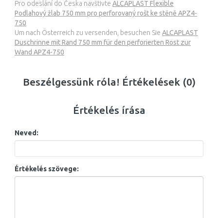
Pro odeslání do Česka navštivte
ALCAPLAST Flexible
Podlahový žlab 750 mm pro perforovaný rošt ke stěně APZ4-
750
Um nach Österreich zu versenden, besuchen Sie
ALCAPLAST
Duschrinne mit Rand 750 mm für den perforierten Rost zur
Wand APZ4-750
Beszélgessünk róla! Értékelések (0)
Értékelés írása
Neved:
Értékelés szövege: