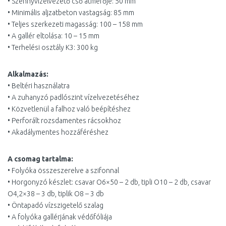
• Szennyvízelvezető cső átmérője: 50 mm
• Minimális aljzatbeton vastagság: 85 mm
• Teljes szerkezeti magasság: 100 – 158 mm
• A gallér eltolása: 10 – 15 mm
• Terhelési osztály K3: 300 kg
Alkalmazás:
• Beltéri használatra
• A zuhanyzó padlószint vízelvezetéséhez
• Közvetlenül a falhoz való beépítéshez
• Perforált rozsdamentes rácsokhoz
• Akadálymentes hozzáféréshez
A csomag tartalma:
• Folyóka összeszerelve a szifonnal
• Horgonyzó készlet: csavar O6×50 – 2 db, tipli O10 – 2 db, csavar
O4,2×38 – 3 db, tiplik O8 – 3 db
• Öntapadó vízszigetelő szalag
• A folyóka gallérjának védőfóliája