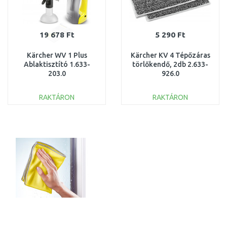
19 678 Ft
5 290 Ft
Kärcher WV 1 Plus
Kärcher KV 4 Tépőzáras
Ablaktisztító 1.633-
törlőkendő, 2db 2.633-
203.0
926.0
RAKTÁRON
RAKTÁRON
KOSÁRBA
KOSÁRBA
Összehasonlítás
Összehasonlítás