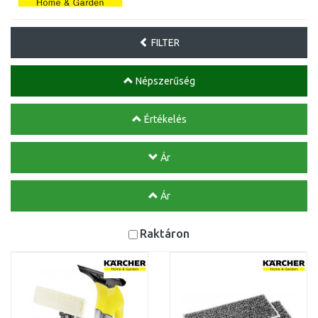
FILTER
Népszerűség
Értékelés
Ár
Ár
Raktáron