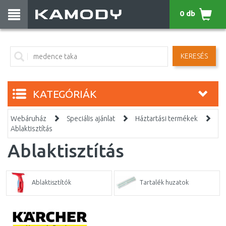
0 db
KERESÉS
KATEGÓRIÁK
Webáruház
Speciális ajánlat
Háztartási termékek
Ablaktisztítás
Ablaktisztítás
Ablaktisztítók
Tartalék huzatok