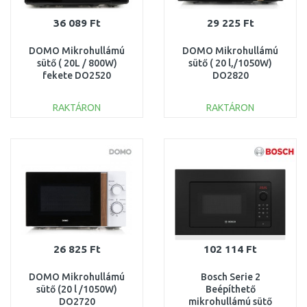
36 089 Ft
29 225 Ft
DOMO Mikrohullámú
DOMO Mikrohullámú
sütő ( 20L / 800W)
sütő ( 20 l,/1050W)
fekete DO2520
DO2820
RAKTÁRON
RAKTÁRON
KOSÁRBA
KOSÁRBA
Összehasonlítás
Összehasonlítás
26 825 Ft
102 114 Ft
DOMO Mikrohullámú
Bosch Serie 2
sütő (20 l /1050W)
Beépíthető
DO2720
mikrohullámú sütő