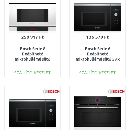
250 917 Ft
136 579 Ft
Bosch Serie 8
Bosch Serie 6
Beépíthető
Beépíthető
mikrohullámú sütő
mikrohullámú sütő 59 x
Fehér BFL7221W1
38 cm Szálcsiszolt acél
BFL554MS0
SZÁLLÍTÓI KÉSZLET
SZÁLLÍTÓI KÉSZLET
KOSÁRBA
KOSÁRBA
Összehasonlítás
Összehasonlítás