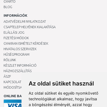
GYÁRTÓ
BLOG
INFORMÁCIÓK
ADATVÉDELMI NYILATKOZAT
CSAPTELEP HELYÉNEK KIALAKÍTÁSA
ELÁLLÁSI JOG
FIZETÉSI MÓDOK
GYAKRAN ISMÉTELT KÉRDÉSEK
HIVATALOS SZERVIZEK
HŰSÉGPROGRAM
RÓLUNK
KÉSZLET INFORMÁCIÓ
HÁZHOZSZÁLLÍTÁS
ÁSZF
KAPCSOLAT
Az oldal sütiket használ
MÓDOSÍTSA A COOKIE-BEÁLLÍTÁSAIMAT
Az oldal sütiket és egyéb nyomkövető
ONLINE BANKKÁRTYÁVAL
technológiákat alkalmaz, hogy javítsa
a böngészési élményét, azzal hogy