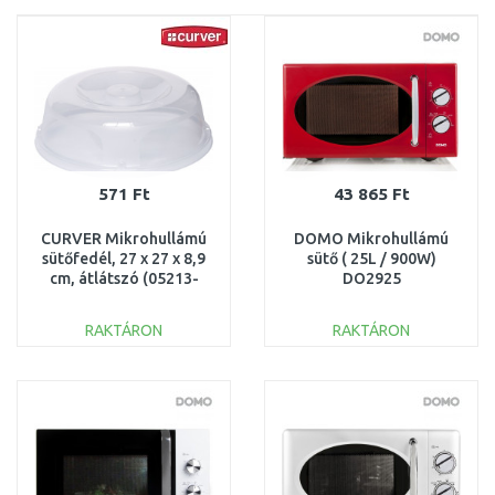
571 Ft
43 865 Ft
CURVER Mikrohullámú
DOMO Mikrohullámú
sütőfedél, 27 x 27 x 8,9
sütő ( 25L / 900W)
cm, átlátszó (05213-
DO2925
000) 154760
RAKTÁRON
RAKTÁRON
KOSÁRBA
KOSÁRBA
Összehasonlítás
Összehasonlítás