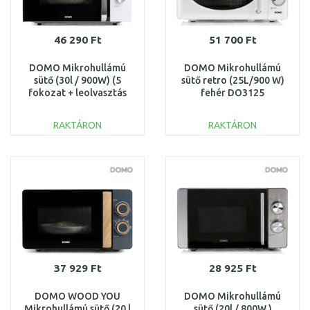
46 290 Ft
51 700 Ft
DOMO Mikrohullámú
DOMO Mikrohullámú
sütő (30l / 900W) (5
sütő retro (25L/900 W)
fokozat + leolvasztás
fehér DO3125
funkció) DO42231
RAKTÁRON
RAKTÁRON
KOSÁRBA
KOSÁRBA
Összehasonlítás
Összehasonlítás
37 929 Ft
28 925 Ft
DOMO WOOD YOU
DOMO Mikrohullámú
Mikrohullámú sütő (20 l
sütő (20l / 800W )