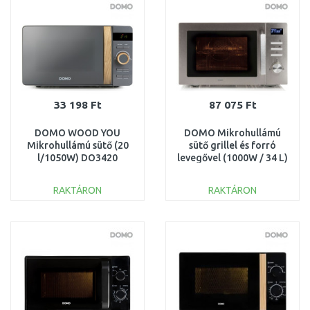
Összehasonlítás
Összehasonlítás
33 198 Ft
87 075 Ft
DOMO WOOD YOU
DOMO Mikrohullámú
Mikrohullámú sütő (20
sütő grillel és forró
l/1050W) DO3420
levegővel (1000W / 34 L)
DO2334CG
RAKTÁRON
RAKTÁRON
KOSÁRBA
KOSÁRBA
Összehasonlítás
Összehasonlítás