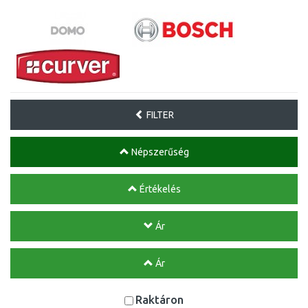
FILTER
Népszerűség
Értékelés
Ár
Ár
Raktáron