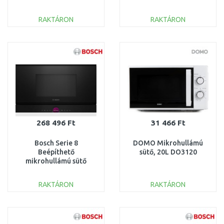
Fekete BFL623MB4
RAKTÁRON
RAKTÁRON
KOSÁRBA
KOSÁRBA
Összehasonlítás
Összehasonlítás
268 496 Ft
31 466 Ft
Bosch Serie 8
DOMO Mikrohullámú
Beépíthető
sütő, 20L DO3120
mikrohullámú sütő
Fekete BFR7221B1
RAKTÁRON
RAKTÁRON
KOSÁRBA
KOSÁRBA
Összehasonlítás
Összehasonlítás