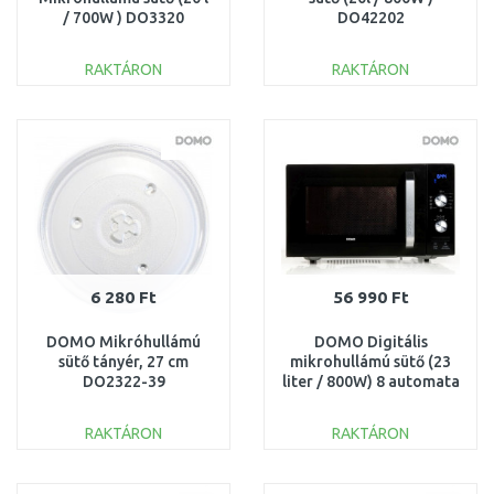
/ 700W ) DO3320
DO42202
RAKTÁRON
RAKTÁRON
KOSÁRBA
KOSÁRBA
Összehasonlítás
Összehasonlítás
6 280 Ft
56 990 Ft
DOMO Mikróhullámú
DOMO Digitális
sütő tányér, 27 cm
mikrohullámú sütő (23
DO2322-39
liter / 800W) 8 automata
program, DO2924
RAKTÁRON
RAKTÁRON
KOSÁRBA
KOSÁRBA