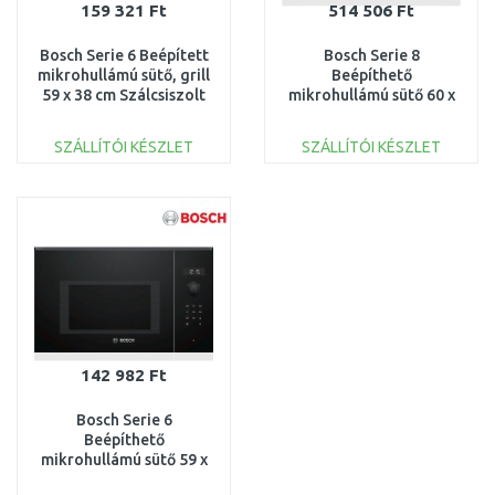
159 321 Ft
514 506 Ft
Bosch Serie 6 Beépített
Bosch Serie 8
mikrohullámú sütő, grill
Beépíthető
59 x 38 cm Szálcsiszolt
mikrohullámú sütő 60 x
acél BEL554MS0
45 cm Fekete
CEG732XB1
SZÁLLÍTÓI KÉSZLET
SZÁLLÍTÓI KÉSZLET
KOSÁRBA
KOSÁRBA
Összehasonlítás
Összehasonlítás
142 982 Ft
Bosch Serie 6
Beépíthető
mikrohullámú sütő 59 x
38 cm Fekete