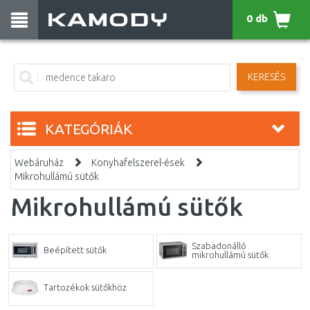
0 db
KERESÉS
KATEGÓRIÁK
Webáruház
Konyhafelszerel-ések
Mikrohullámú sütők
Mikrohullámú sütők
Szabadonálló
Beépített sütők
mikrohullámú sütők
Tartozékok sütőkhöz