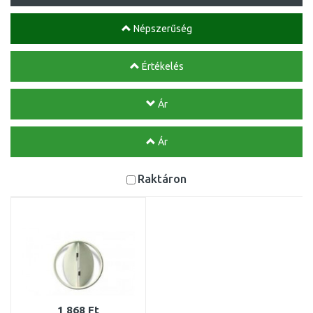
Népszerűség
Értékelés
Ár
Ár
Raktáron
1 868 Ft