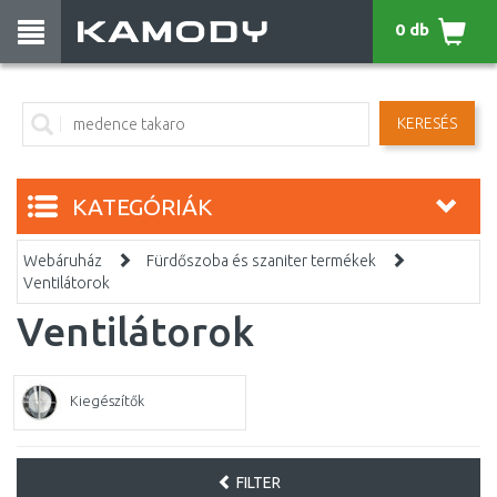
0 db
KERESÉS
KATEGÓRIÁK
Webáruház
Fürdőszoba és szaniter termékek
Ventilátorok
Ventilátorok
Kiegészítők
FILTER