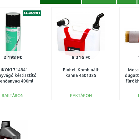
2 198 Ft
8 316 Ft
iKOKI 714841
Einhell Kombinált
Meta
yvágó késtisztító
kanna 4501325
dugatt
kenőanyag 400ml
fúrók
RAKTÁRON
RAKTÁRON
KOSÁRBA
KOSÁRBA
Összehasonlítás
Összehasonlítás