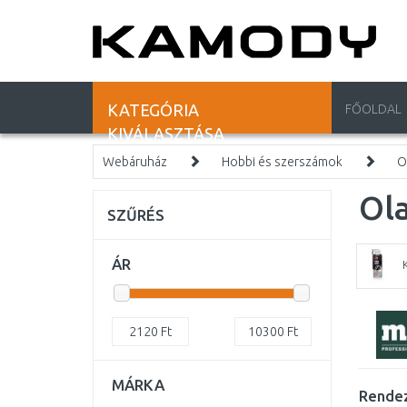
KATEGÓRIA
FŐOLDAL
KIVÁLASZTÁSA
Webáruház
Hobbi és szerszámok
O
Ol
SZŰRÉS
ÁR
2120
Ft
10300
Ft
MÁRKA
Rendez