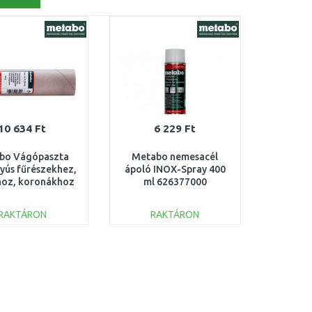
10 634 Ft
6 229 Ft
bo Vágópaszta
Metabo nemesacél
yús fűrészekhez,
ápoló INOX-Spray 400
hoz, koronákhoz
ml 626377000
623443000
RAKTÁRON
RAKTÁRON
KOSÁRBA
KOSÁRBA
Összehasonlítás
Összehasonlítás