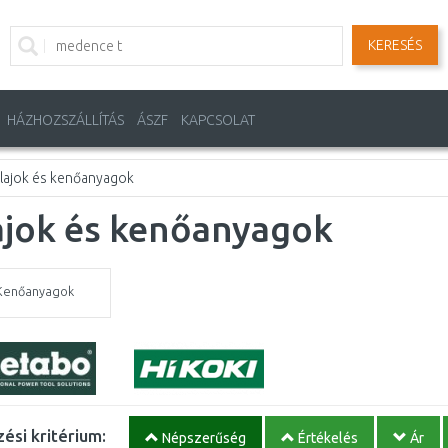
KERESÉS
HÁZHOZSZÁLLÍTÁS
ÁSZF
KAPCSOLAT
lajok és kenőanyagok
ajok és kenőanyagok
Kenőanyagok
ési kritérium:
Népszerűség
Értékelés
Ár