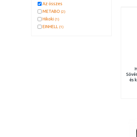
Az összes
METABO
(2)
Hikoki
(1)
EINHELL
(1)
H
Sövén
és 