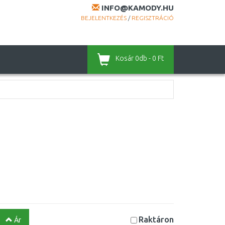
INFO@KAMODY.HU
BEJELENTKEZÉS
/
REGISZTRÁCIÓ
Kosár
0db - 0 Ft
Raktáron
Ár