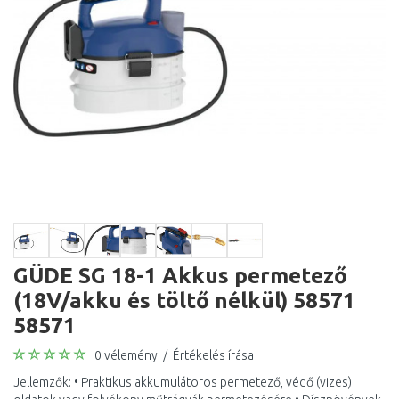
GÜDE SG 18-1 Akkus permetező
(18V/akku és töltő nélkül) 58571
58571
0 vélemény
/
Értékelés írása
Jellemzők: • Praktikus akkumulátoros permetező, védő (vizes)