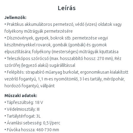
Leírás
Jellemzők:
• Praktikus akkumulátoros permetező, védő (vizes) oldatok vagy
folyékony műtrágyák permetezésére
• Dísznövények, gyepek, bokrok stb. permetezése vegyi
készítményekkel rovarok, gombák (gombák) és gyomok
elpusztítására; folyékony (mesterséges) műtrágyák kijuttatása
• Teleszkópos szórócső (max. hosszabbító hossz: 270 mm), Réz
szórófej (legyező alakú) sugárállítással
• Felépítés: strapabíró műanyag burkolat, ergonomikusan kialakított
vezérlő fogantyú, 1,1 m-es nyomótömlő, 3 l-es tartály, mérőpohár,
hordozó fogantyú, vállpánt
Műszaki adatok:
• Tápfeszültség: 18 V
• Védelmiosztály: III
• Tartálytérfogat: 3L
• Áramlási sebesség: 0,5 l/perc
• Fúvóka hossza: 460-730 mm