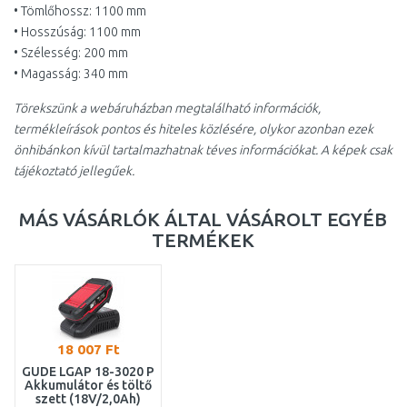
• Tömlőhossz: 1100 mm
• Hosszúság: 1100 mm
• Szélesség: 200 mm
• Magasság: 340 mm
Törekszünk a webáruházban megtalálható információk,
termékleírások pontos és hiteles közlésére, olykor azonban ezek
önhibánkon kívül tartalmazhatnak téves információkat. A képek csak
tájékoztató jellegűek.
MÁS VÁSÁRLÓK ÁLTAL VÁSÁROLT EGYÉB
TERMÉKEK
18 007 Ft
GÜDE LGAP 18-3020 P
Akkumulátor és töltő
szett (18V/2,0Ah)