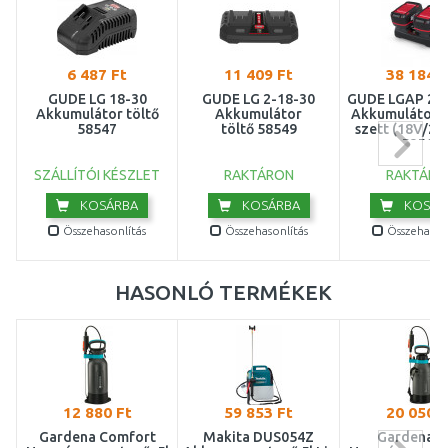
6 487 Ft
11 409 Ft
38 184 F
GÜDE LG 18-30
GÜDE LG 2-18-30
GÜDE LGAP 2-1
Akkumulátor töltő
Akkumulátor
Akkumulátor é
58547
töltő 58549
szett (18V/2x
58560
SZÁLLÍTÓI KÉSZLET
RAKTÁRON
RAKTÁRO
KOSÁRBA
KOSÁRBA
KOSÁR
Összehasonlítás
Összehasonlítás
Összehasonl
HASONLÓ TERMÉKEK
12 880 Ft
59 853 Ft
20 050 F
Gardena Comfort
Makita DUS054Z
Gardena P