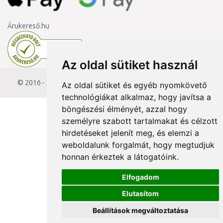
Árukereső.hu
Az oldal sütiket használ
© 2016 - 2026
KAMODY.hu
Az oldal sütiket és egyéb nyomkövető
technológiákat alkalmaz, hogy javítsa a
böngészési élményét, azzal hogy
személyre szabott tartalmakat és célzott
hirdetéseket jelenít meg, és elemzi a
weboldalunk forgalmát, hogy megtudjuk
honnan érkeztek a látogatóink.
Elfogadom
Elutasítom
Beállítások megváltoztatása