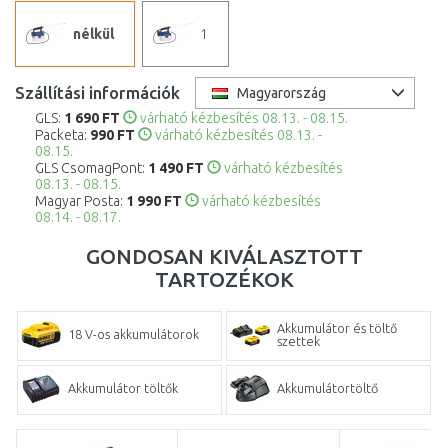
nélkül
1
Szállítási információk
Magyarország
GLS:
1 690 FT
várható kézbesítés 08.13. - 08.15.
Packeta:
990 FT
várható kézbesítés 08.13. -
08.15.
GLS CsomagPont:
1 490 FT
várható kézbesítés
08.13. - 08.15.
Magyar Posta:
1 990 FT
várható kézbesítés
08.14. - 08.17.
GONDOSAN KIVÁLASZTOTT
TARTOZÉKOK
Akkumulátor és töltő
18 V-os akkumulátorok
szettek
Akkumulátor töltők
Akkumulátortöltő