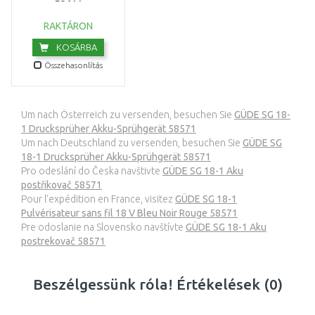
58611
RAKTÁRON
KOSÁRBA
Összehasonlítás
Um nach Österreich zu versenden, besuchen Sie
GÜDE SG 18-
1 Drucksprüher Akku-Sprühgerät 58571
Um nach Deutschland zu versenden, besuchen Sie
GÜDE SG
18-1 Drucksprüher Akku-Sprühgerät 58571
Pro odeslání do Česka navštivte
GÜDE SG 18-1 Aku
postřikovač 58571
Pour l’expédition en France, visitez
GÜDE SG 18-1
Pulvérisateur sans fil 18 V Bleu Noir Rouge 58571
Pre odoslanie na Slovensko navštívte
GÜDE SG 18-1 Aku
postrekovač 58571
Beszélgessünk róla! Értékelések (0)