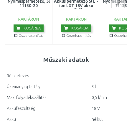
Nyomáspermetező, 5l
Akkus permetező 5l Li-
Nyomáspermete
11130-20
ion LXT 18V akku
11138-2
nélkül
RAKTÁRON
RAKTÁRON
RAKTÁRO
KOSÁRBA
KOSÁRBA
KOSÁR
Összehasonlítás
Összehasonlítás
Összehasonl
Műszaki adatok
Részletezés
Üzemanyag tartály
3 l
Max. folyadékszállítás
0,5 l/min
Akkufeszültség
18 V
Akku
nélkül