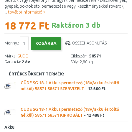
oldatok vagy folyékony műtrágyák permetezésére • Dísznövények,
gyepek, bokrok stb. permetezése vegyi készítményekkel rovarok,
...
további információ »
18 772 Ft
Raktáron 3 db
Menny.:
ÖSSZEHASONLÍTÁS
Márka:
GÜDE
Cikkszám:
58571
Garancia:
2 év
Súly:
2,80 kg
ÉRTÉKCSÖKKENT TERMÉK:
GÜDE SG 18-1 Akkus permetező (18V/akku és töltő
nélkül) 58571 58571 SZERVIZELT
-
12 500 Ft
GÜDE SG 18-1 Akkus permetező (18V/akku és töltő
nélkül) 58571 58571 KIPRÓBÁLT
-
12 488 Ft
Akku