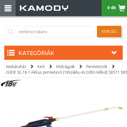
0 db
KERESÉS
KATEGÓRIÁK
Webáruház
Kert
Műtrágyák
Permetezők
GÜDE SG 18-1 Akkus permetező (18V/akku és töltő nélkül) 58571 58