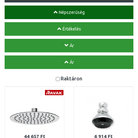
Népszerűség
Értékelés
Ár
Ár
Raktáron
44 657 Ft
6 914 Ft