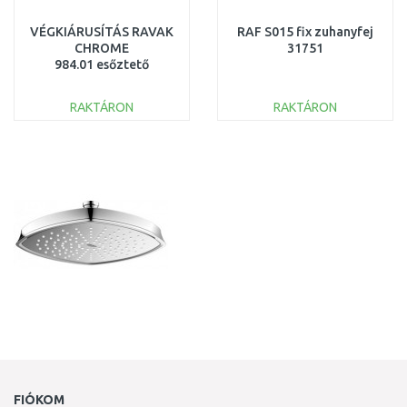
VÉGKIÁRUSÍTÁS RAVAK
RAF S015 fix zuhanyfej
CHROME
31751
984.01 esőztető
zuhanyfej, Slim, kör
alakú, 200 mm X07P335
RAKTÁRON
RAKTÁRON
KOSÁRBA
KOSÁRBA
Összehasonlítás
Összehasonlítás
FIÓKOM