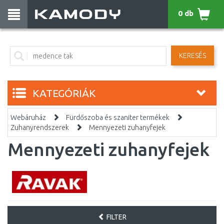
0 db
KERESÉS
KATEGÓRIÁK
Webáruház
Fürdőszoba és szaniter termékek
Zuhanyrendszerek
Mennyezeti zuhanyfejek
Mennyezeti zuhanyfejek
FILTER