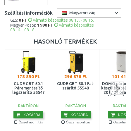
Szállítási információk
Magyarország
GLS:
0 FT
várható kézbesítés 08.13. - 08.15.
Magyar Posta:
1 990 FT
várható kézbesítés
08.14. - 08.18.
HASONLÓ TERMÉKEK
178 830 Ft
296 878 Ft
101 410 
GÜDE GBT 50.1
GÜDE GBT 80.1 Fal-
DOMO páramen
Páramentesítő
szárító 55548
készülék (telje
légszárító 55547
20 l / 24 óra) 
térfogata: 2,
DO343D
RAKTÁRON
RAKTÁRON
RAKTÁRO
KOSÁRBA
KOSÁRBA
KOSÁR
Összehasonlítás
Összehasonlítás
Összehasonl