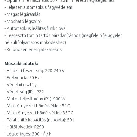
- Optimális felhasználás 50 - 120 m
méretű helyiségekhez
- Teljesen automatikus fagyvédelem
- Magas légáramlás
- Mosható légszűrő
- Automatikus leállítás funkcióval
- Leeresztő tömlő tartós párátlanításhoz (megfelelő felügyelet
nélküli folyamatos működéshez)
- Különösen energiatakarékos
Műszaki adatok:
- Hálózati feszültség: 220-240 V
- Frekvencia: 50 Hz
- Védelmi osztály: II
- Védettség (IP): IP22
- Motor teljesítmény (P1): 900 W
- Min környezeti hőmérséklet: 5 ° C
- Max környezeti hőmérséklet: 35 ° C
- Párátlanító kapacitás (naponta): 50 l
- Hűtőfolyadék: R290
3
- Légkeringés: 300 m
/ h