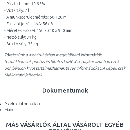
- Páratartalom: 10-95%
- Víztartály: 7 l
2
- A munkaterület mérete: 50-120 m
- Zajszint jelzés LWA: 56 dB
- Méretek HxSxM: 450 x 340 x 950 mm
- Nettó súly: 31 kg
- Bruttó súly: 33 kg
Törekszünk a webáruházban megtalálható információk,
termékleírások pontos és hiteles közlésére, olykor azonban ezek
önhibánkon kívül tartalmazhatnak téves információkat. A képek csak
tájékoztató jellegűek.
Dokumentumok
Produktinformation
Manual
MÁS VÁSÁRLÓK ÁLTAL VÁSÁROLT EGYÉB