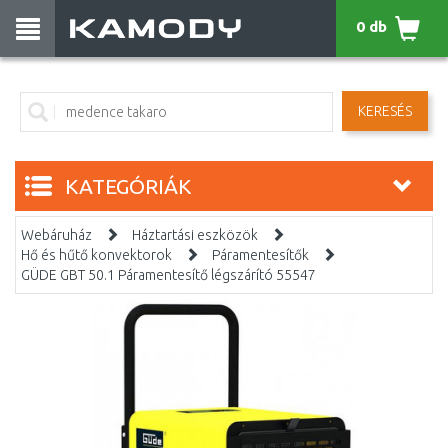
0 db
KERESÉS
KATEGÓRIÁK
Webáruház
Háztartási eszközök
Hő és hűtő konvektorok
Páramentesítők
GÜDE GBT 50.1 Páramentesítő légszárító 55547