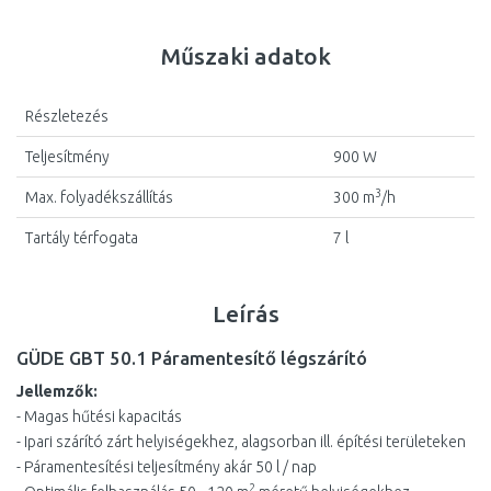
Műszaki adatok
Részletezés
Teljesítmény
900 W
3
Max. folyadékszállítás
300 m
/h
Tartály térfogata
7 l
Leírás
GÜDE GBT 50.1 Páramentesítő légszárító
Jellemzők:
- Magas hűtési kapacitás
- Ipari szárító zárt helyiségekhez, alagsorban ill. építési területeken
- Páramentesítési teljesítmény akár 50 l / nap
2