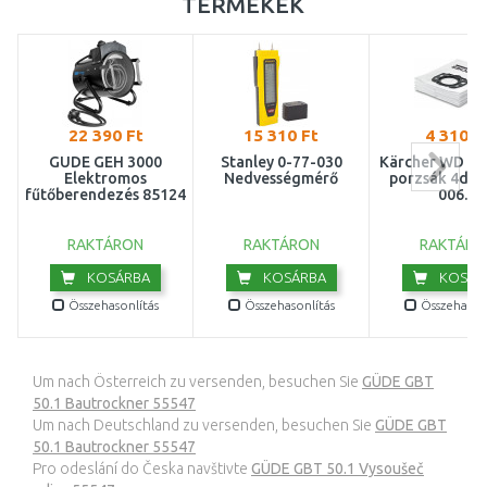
TERMÉKEK
22 390 Ft
15 310 Ft
4 310 F
GÜDE GEH 3000
Stanley 0-77-030
Kärcher WD 4/5
Elektromos
Nedvességmérő
porzsák 4db 
fűtőberendezés 85124
006.0
RAKTÁRON
RAKTÁRON
RAKTÁRO
KOSÁRBA
KOSÁRBA
KOSÁR
Összehasonlítás
Összehasonlítás
Összehasonl
Um nach Österreich zu versenden, besuchen Sie
GÜDE GBT
50.1 Bautrockner 55547
Um nach Deutschland zu versenden, besuchen Sie
GÜDE GBT
50.1 Bautrockner 55547
Pro odeslání do Česka navštivte
GÜDE GBT 50.1 Vysoušeč