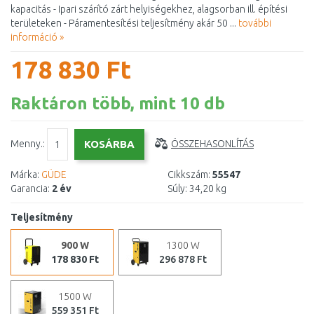
kapacitás - Ipari szárító zárt helyiségekhez, alagsorban ill. építési
területeken - Páramentesítési teljesítmény akár 50 ...
további
információ »
178 830 Ft
Raktáron több, mint 10 db
Menny.:
ÖSSZEHASONLÍTÁS
Márka:
GÜDE
Cikkszám:
55547
Garancia:
2 év
Súly:
34,20 kg
Teljesítmény
900 W
1300 W
178 830 Ft
296 878 Ft
1500 W
559 351 Ft