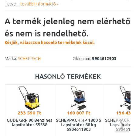
illetve ...
további információ »
A termék jelenleg nem elérhető
és nem is rendelhető.
Kérjük, válasszon hasonló termékeink közül.
Márka:
SCHEPPACH
Cikkszám:
5904612903
HASONLÓ TERMÉKEK
233 590 Ft
160 807 Ft
136 436 
GÜDE GRP 90 Benzines
SCHEPPACH HP 1800 S
SCHEPPACH HP 
lapvibrátor 55538
Lapvibrátor 88 kg
Lapvibrátor 
5904611903
59046109