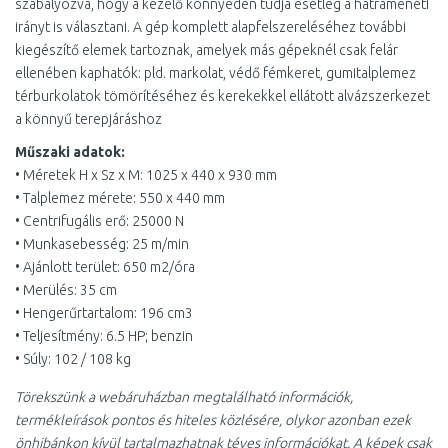
szabályozva, hogy a kezelő könnyedén tudja esetleg a hátrameneti
irányt is választani. A gép komplett alapfelszereléséhez további
kiegészítő elemek tartoznak, amelyek más gépeknél csak felár
ellenében kaphatók: pld. markolat, védő fémkeret, gumitalplemez
térburkolatok tömörítéséhez és kerekekkel ellátott alvázszerkezet
a könnyű terepjáráshoz
Műszaki adatok:
• Méretek H x Sz x M: 1025 x 440 x 930 mm
• Talplemez mérete: 550 x 440 mm
• Centrifugális erő: 25000 N
• Munkasebesség: 25 m/min
• Ajánlott terület: 650 m2/óra
• Merülés: 35 cm
• Hengerűrtartalom: 196 cm3
• Teljesítmény: 6.5 HP; benzin
• Súly: 102 / 108 kg
Törekszünk a webáruházban megtalálható információk,
termékleírások pontos és hiteles közlésére, olykor azonban ezek
önhibánkon kívül tartalmazhatnak téves információkat. A képek csak