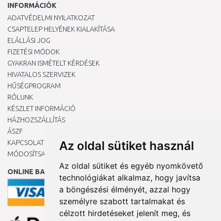
INFORMÁCIÓK
ADATVÉDELMI NYILATKOZAT
CSAPTELEP HELYÉNEK KIALAKÍTÁSA
ELÁLLÁSI JOG
FIZETÉSI MÓDOK
GYAKRAN ISMÉTELT KÉRDÉSEK
HIVATALOS SZERVIZEK
HŰSÉGPROGRAM
RÓLUNK
KÉSZLET INFORMÁCIÓ
HÁZHOZSZÁLLÍTÁS
ÁSZF
KAPCSOLAT
Az oldal sütiket használ
MÓDOSÍTSA A COOKIE-BEÁLLÍTÁSAIMAT
Az oldal sütiket és egyéb nyomkövető
ONLINE BANKKÁRTYÁVAL
technológiákat alkalmaz, hogy javítsa
a böngészési élményét, azzal hogy
személyre szabott tartalmakat és
célzott hirdetéseket jelenít meg, és