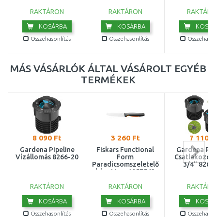
RAKTÁRON
RAKTÁRON
RAKTÁRO
KOSÁRBA
KOSÁRBA
KOSÁR
Összehasonlítás
Összehasonlítás
Összehasonl
MÁS VÁSÁRLÓK ÁLTAL VÁSÁROLT EGYÉB
TERMÉKEK
8 090 Ft
3 260 Ft
7 110 F
Gardena Pipeline
Fiskars Functional
Gardena Pip
Vízállomás 8266-20
Form
Csatlakozód
Paradicsomszeletelő
3/4" 8262
kés, 11cm 1057543
RAKTÁRON
RAKTÁRON
RAKTÁRO
KOSÁRBA
KOSÁRBA
KOSÁR
Összehasonlítás
Összehasonlítás
Összehasonl