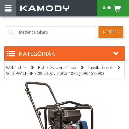
0 db
KERESÉS
KATEGÓRIÁK
Webáruház
Hobbi és szerszámok
Lapvibrátorok
SCHEPPACH HP 2200 S Lapvibrátor 102 kg 5904612903