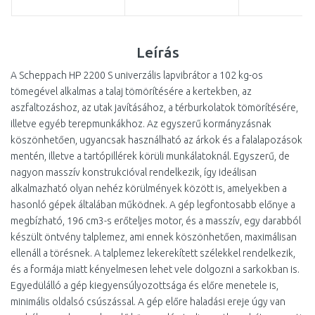
Leírás
A Scheppach HP 2200 S univerzális lapvibrátor a 102 kg-os
tömegével alkalmas a talaj tömörítésére a kertekben, az
aszfaltozáshoz, az utak javításához, a térburkolatok tömörítésére,
illetve egyéb terepmunkákhoz. Az egyszerű kormányzásnak
köszönhetően, ugyancsak használható az árkok és a falalapozások
mentén, illetve a tartópillérek körüli munkálatoknál. Egyszerű, de
nagyon masszív konstrukcióval rendelkezik, így ideálisan
alkalmazható olyan nehéz körülmények között is, amelyekben a
hasonló gépek általában működnek. A gép legfontosabb előnye a
megbízható, 196 cm3-s erőteljes motor, és a masszív, egy darabból
készült öntvény talplemez, ami ennek köszönhetően, maximálisan
ellenáll a törésnek. A talplemez lekerekített szélekkel rendelkezik,
és a formája miatt kényelmesen lehet vele dolgozni a sarkokban is.
Egyedülálló a gép kiegyensúlyozottsága és előre menetele is,
minimális oldalsó csúszással. A gép előre haladási ereje úgy van