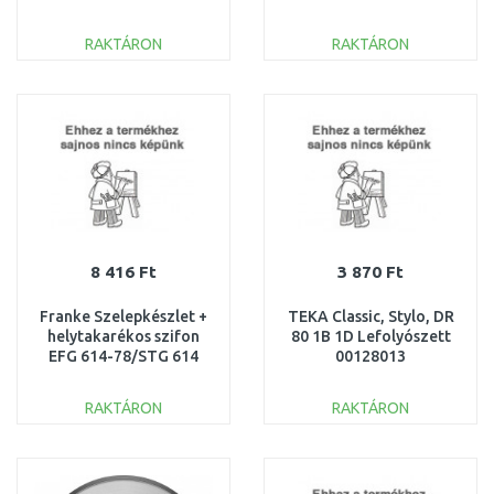
112.0008.476
RAKTÁRON
RAKTÁRON
KOSÁRBA
KOSÁRBA
Összehasonlítás
Összehasonlítás
8 416 Ft
3 870 Ft
Franke Szelepkészlet +
TEKA Classic, Stylo, DR
helytakarékos szifon
80 1B 1D Lefolyószett
EFG 614-78/STG 614
00128013
112.0086.316
RAKTÁRON
RAKTÁRON
KOSÁRBA
KOSÁRBA
Összehasonlítás
Összehasonlítás