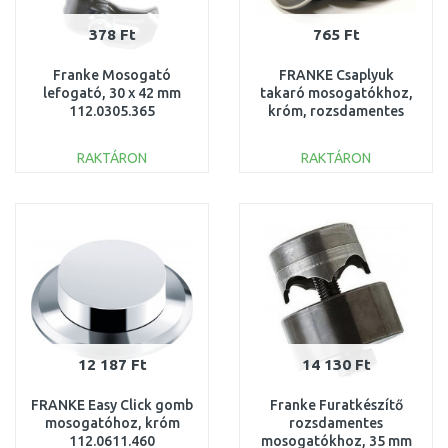
378 Ft
765 Ft
Franke Mosogató
FRANKE Csaplyuk
lefogató, 30 x 42 mm
takaró mosogatókhoz,
112.0305.365
króm, rozsdamentes
acél 133.0310.982
RAKTÁRON
RAKTÁRON
KOSÁRBA
KOSÁRBA
Összehasonlítás
Összehasonlítás
12 187 Ft
14 130 Ft
FRANKE Easy Click gomb
Franke Furatkészítő
mosogatóhoz, króm
rozsdamentes
112.0611.460
mosogatókhoz, 35 mm