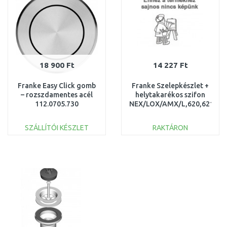
18 900 Ft
14 227 Ft
Franke Easy Click gomb
Franke Szelepkészlet +
– rozszdamentes acél
helytakarékos szifon
112.0705.730
NEX/LOX/AMX/L,620,621
112.0085.987
SZÁLLÍTÓI KÉSZLET
RAKTÁRON
KOSÁRBA
KOSÁRBA
Összehasonlítás
Összehasonlítás