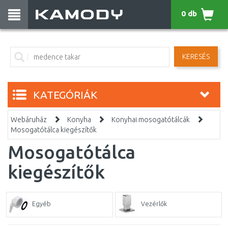
0 db
KERESÉS
KATEGÓRIÁK
Webáruház
Konyha
Konyhai mosogatótálcák
Mosogatótálca kiegészítők
Mosogatótálca
kiegészítők
Egyéb
Vezérlők