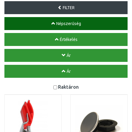
FILTER
Népszerűség
Értékelés
Ár
Ár
Raktáron