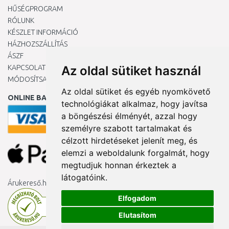
HŰSÉGPROGRAM
RÓLUNK
KÉSZLET INFORMÁCIÓ
HÁZHOZSZÁLLÍTÁS
ÁSZF
KAPCSOLAT
Az oldal sütiket használ
MÓDOSÍTSA A COOKIE-BEÁLLÍTÁSAIMAT
Az oldal sütiket és egyéb nyomkövető
ONLINE BANKKÁRTYÁVAL
technológiákat alkalmaz, hogy javítsa
a böngészési élményét, azzal hogy
személyre szabott tartalmakat és
célzott hirdetéseket jelenít meg, és
elemzi a weboldalunk forgalmát, hogy
megtudjuk honnan érkeztek a
látogatóink.
Árukereső.hu
Elfogadom
Elutasítom