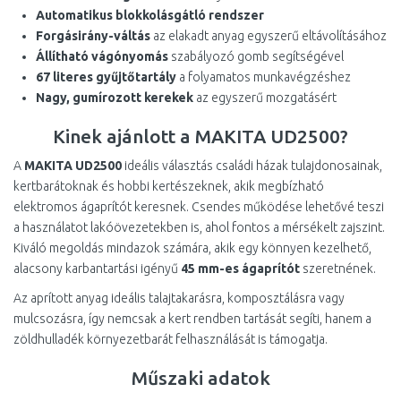
Automatikus blokkolásgátló rendszer
Forgásirány-váltás
az elakadt anyag egyszerű eltávolításához
Állítható vágónyomás
szabályozó gomb segítségével
67 literes gyűjtőtartály
a folyamatos munkavégzéshez
Nagy, gumírozott kerekek
az egyszerű mozgatásért
Kinek ajánlott a MAKITA UD2500?
A
MAKITA UD2500
ideális választás családi házak tulajdonosainak,
kertbarátoknak és hobbi kertészeknek, akik megbízható
elektromos ágaprítót keresnek. Csendes működése lehetővé teszi
a használatot lakóövezetekben is, ahol fontos a mérsékelt zajszint.
Kiváló megoldás mindazok számára, akik egy könnyen kezelhető,
alacsony karbantartási igényű
45 mm-es ágaprítót
szeretnének.
Az aprított anyag ideális talajtakarásra, komposztálásra vagy
mulcsozásra, így nemcsak a kert rendben tartását segíti, hanem a
zöldhulladék környezetbarát felhasználását is támogatja.
Műszaki adatok