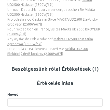
UD2500 Häcksler (2500W/67l)
Um nach Deutschland zu versenden, besuchen Sie
Makita
UD2500 Häcksler (2500W/67l)
Pro odeslání do Česka navštivte
MAKITA UD2500 Elektrický
drtič větví (2500W/67l)
Pour l’expédition en France, visitez
Makita UD2500 BROYEUR
(2500W/67l)
Aby wysłać do Polski odwiedź
Makita UD2500 Kruszarka
ogrodowa (2500W/67l)
Pre odoslanie na Slovensko navštívte
Makita UD2500
Elektrický drvič konárov (2500W/67l)
Beszélgessünk róla! Értékelések (1)
Értékelés írása
Neved: