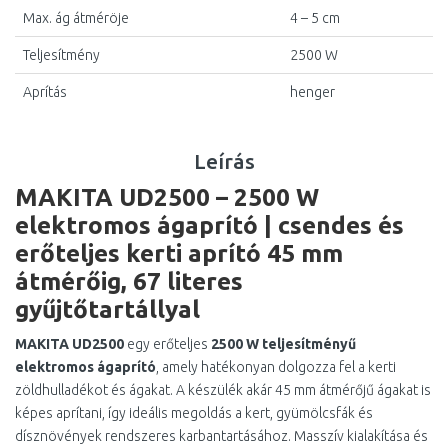
Max. ág átméröje
4 – 5 cm
Teljesítmény
2500 W
Aprítás
henger
Leírás
MAKITA UD2500 – 2500 W
elektromos ágaprító | csendes és
erőteljes kerti aprító 45 mm
átmérőig, 67 literes
gyűjtőtartállyal
MAKITA UD2500
egy erőteljes
2500 W teljesítményű
elektromos ágaprító
, amely hatékonyan dolgozza fel a kerti
zöldhulladékot és ágakat. A készülék akár 45 mm átmérőjű ágakat is
képes aprítani, így ideális megoldás a kert, gyümölcsfák és
dísznövények rendszeres karbantartásához. Masszív kialakítása és