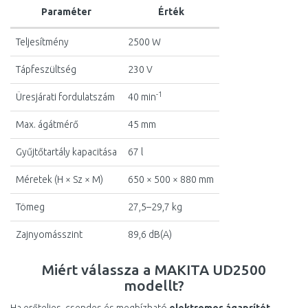
Paraméter
Érték
Teljesítmény
2500 W
Tápfeszültség
230 V
-1
Üresjárati fordulatszám
40 min
Max. ágátmérő
45 mm
Gyűjtőtartály kapacitása
67 l
Méretek (H × Sz × M)
650 × 500 × 880 mm
Tömeg
27,5–29,7 kg
Zajnyomásszint
89,6 dB(A)
Miért válassza a MAKITA UD2500
modellt?