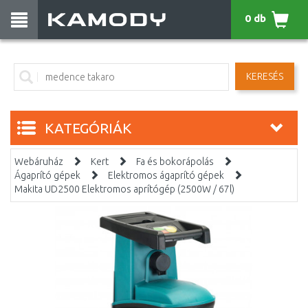
0 db
KERESÉS
KATEGÓRIÁK
Webáruház
Kert
Fa és bokorápolás
Ágaprító gépek
Elektromos ágaprító gépek
Makita UD2500 Elektromos aprítógép (2500W / 67l)