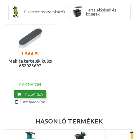
Tartalékkések és
Elektromos szecskázók
kosarak
1 564 Ft
Makita tartalék kulcs
652023697
RAKTÁRON
KOSÁRBA
Összehasonlítás
HASONLÓ TERMÉKEK