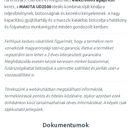
Ha erőteljes, csendes és megbízható
elektromos ágaprítót
keres, a
MAKITA UD2500
ideális kombinációját kínálja a
teljesítménynek, biztonságnak és kezelési kényelemnek. A nagy
kapacitású gyűjtőtartály és a masszív kialakítás biztosítja a hatékony
és folyamatos munkavégzést minden gondozott kertben.
Felhívjuk kedves vásárlóink figyelmét, hogy a termékre nem
vonatkozik magyarországi szerviz garancia, illetve a terméket
regisztrálni sem lehet a 3 éves kiterjesztett garanciára.
Meghibásodás esetén kérjük keressen minket bizalommal,
futárszolgálattal biztosítjuk a szervizbe szállítást és javítás után a
visszaszállítást is.
Törekszünk a webáruházban megtalálható információk,
termékleírások pontos és hiteles közlésére, olykor azonban ezek
önhibánkon kívül tartalmazhatnak téves információkat. A képek csak
tájékoztató jellegűek.
Dokumentumok