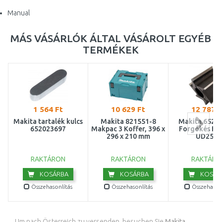
Manual
MÁS VÁSÁRLÓK ÁLTAL VÁSÁROLT EGYÉB
TERMÉKEK
1 564 Ft
10 629 Ft
12 787 F
Makita tartalék kulcs
Makita 821551-8
Makita 6520
652023697
Makpac 3 Koffer, 396 x
Forgókés FH
296 x 210 mm
UD2500
RAKTÁRON
RAKTÁRON
RAKTÁRO
KOSÁRBA
KOSÁRBA
KOSÁR
Összehasonlítás
Összehasonlítás
Összehasonl
Um nach Österreich zu versenden, besuchen Sie
Makita