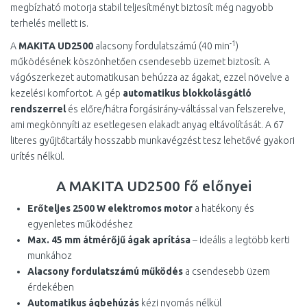
megbízható motorja stabil teljesítményt biztosít még nagyobb
terhelés mellett is.
-1
A
MAKITA UD2500
alacsony fordulatszámú (40 min
)
működésének köszönhetően csendesebb üzemet biztosít. A
vágószerkezet automatikusan behúzza az ágakat, ezzel növelve a
kezelési komfortot. A gép
automatikus blokkolásgátló
rendszerrel
és előre/hátra forgásirány-váltással van felszerelve,
ami megkönnyíti az esetlegesen elakadt anyag eltávolítását. A 67
literes gyűjtőtartály hosszabb munkavégzést tesz lehetővé gyakori
ürítés nélkül.
A MAKITA UD2500 fő előnyei
Erőteljes 2500 W elektromos motor
a hatékony és
egyenletes működéshez
Max. 45 mm átmérőjű ágak aprítása
– ideális a legtöbb kerti
munkához
Alacsony fordulatszámú működés
a csendesebb üzem
érdekében
Automatikus ágbehúzás
kézi nyomás nélkül