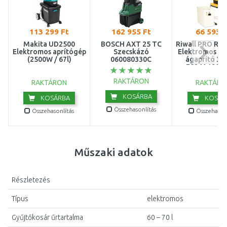
113 299 Ft
162 955 Ft
66 593 F
Makita UD2500
BOSCH AXT 25 TC
Riwall PRO RES
Elektromos aprítógép
Szecskázó
Elektromos he
(2500W / 67l)
060080330C
ágaprító 30
ES24A1901
RAKTÁRON
RAKTÁRON
RAKTÁRO
KOSÁRBA
KOSÁRBA
KOSÁR
Összehasonlítás
Összehasonlítás
Összehasonl
Műszaki adatok
Részletezés
Típus
elektromos
Gyűjtőkosár űrtartalma
60 – 70 l