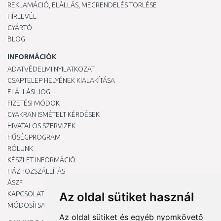
REKLAMÁCIÓ, ELÁLLÁS, MEGRENDELÉS TÖRLÉSE
HÍRLEVÉL
GYÁRTÓ
BLOG
INFORMÁCIÓK
ADATVÉDELMI NYILATKOZAT
CSAPTELEP HELYÉNEK KIALAKÍTÁSA
ELÁLLÁSI JOG
FIZETÉSI MÓDOK
GYAKRAN ISMÉTELT KÉRDÉSEK
HIVATALOS SZERVIZEK
HŰSÉGPROGRAM
RÓLUNK
KÉSZLET INFORMÁCIÓ
HÁZHOZSZÁLLÍTÁS
ÁSZF
KAPCSOLAT
Az oldal sütiket használ
MÓDOSÍTSA A COOKIE-BEÁLLÍTÁSAIMAT
Az oldal sütiket és egyéb nyomkövető