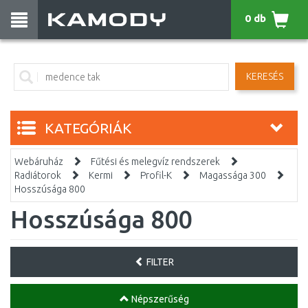
0 db
KERESÉS
KATEGÓRIÁK
Webáruház
Fűtési és melegvíz rendszerek
Radiátorok
Kermi
Profil-K
Magassága 300
Hosszúsága 800
Hosszúsága 800
FILTER
Népszerűség