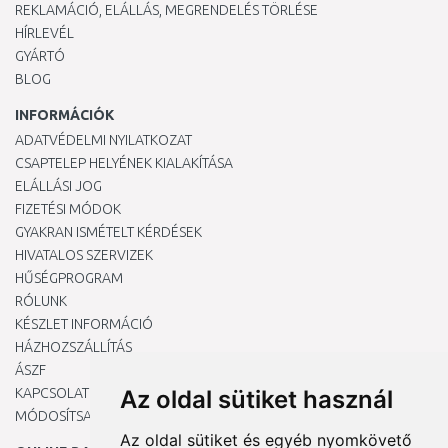
REKLAMÁCIÓ, ELÁLLÁS, MEGRENDELÉS TÖRLÉSE
HÍRLEVÉL
GYÁRTÓ
BLOG
INFORMÁCIÓK
ADATVÉDELMI NYILATKOZAT
CSAPTELEP HELYÉNEK KIALAKÍTÁSA
ELÁLLÁSI JOG
FIZETÉSI MÓDOK
GYAKRAN ISMÉTELT KÉRDÉSEK
HIVATALOS SZERVIZEK
HŰSÉGPROGRAM
RÓLUNK
KÉSZLET INFORMÁCIÓ
HÁZHOZSZÁLLÍTÁS
ÁSZF
KAPCSOLAT
Az oldal sütiket használ
MÓDOSÍTSA A COOKIE-BEÁLLÍTÁSAIMAT
Az oldal sütiket és egyéb nyomkövető