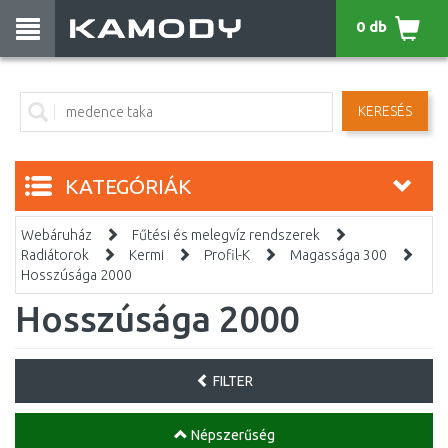
0 db
KERESÉS
KATEGÓRIÁK
Webáruház
Fűtési és melegvíz rendszerek
Radiátorok
Kermi
Profil-K
Magassága 300
Hosszúsága 2000
Hosszúsága 2000
FILTER
Népszerűség