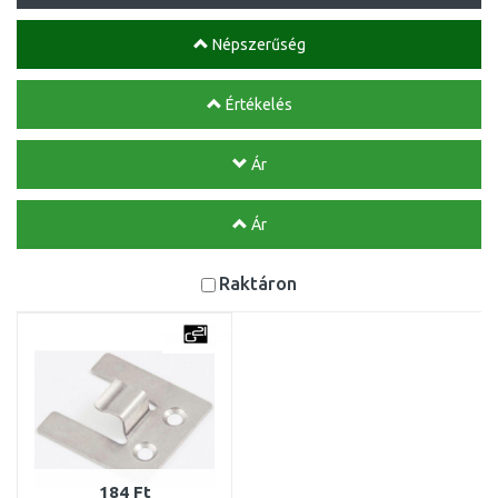
Népszerűség
Értékelés
Ár
Ár
Raktáron
184 Ft