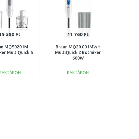
19 590 Ft
11 760 Ft
un MQ50201M
Braun MQ20.001MWH
xer MultiQuick 5
MultiQuick 2 Botmixer
600W
RAKTÁRON
RAKTÁRON
KOSÁRBA
KOSÁRBA
Összehasonlítás
Összehasonlítás