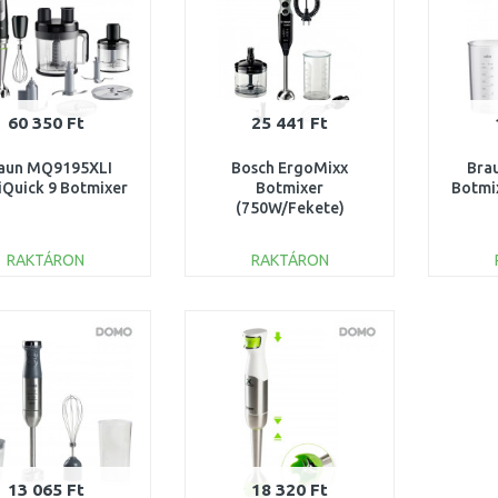
60 350 Ft
25 441 Ft
aun MQ9195XLI
Bosch ErgoMixx
Bra
iQuick 9 Botmixer
Botmixer
Botmi
(750W/Fekete)
MSM67170
RAKTÁRON
RAKTÁRON
KOSÁRBA
KOSÁRBA
Összehasonlítás
Összehasonlítás
13 065 Ft
18 320 Ft