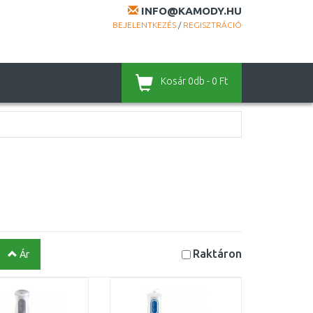
INFO@KAMODY.HU
BEJELENTKEZÉS
/
REGISZTRÁCIÓ
Kosár
0db - 0 Ft
Raktáron
Ár