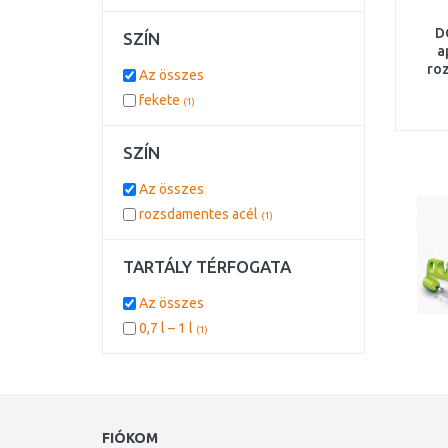
D
SZÍN
a
ro
Az összes
fekete
(1)
SZÍN
Az összes
rozsdamentes acél
(1)
TARTÁLY TÉRFOGATA
Az összes
0,7 l – 1 l
(1)
FIÓKOM