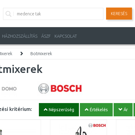
KERESÉS
HÁZHOZSZÁLLÍTÁS
ÁSZF
KAPCSOLAT
ixerek
Botmixerek
tmixerek
ési kritérium:
Népszerűség
Értékelés
Ár