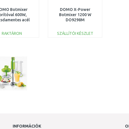
OMO Botmixer
DOMO X-Power
prítóval 600W,
Botmixer 1200 W
zsdamentes acél
DO9298M
DO9226M
RAKTÁRON
SZÁLLÍTÓI KÉSZLET
KOSÁRBA
KOSÁRBA
Összehasonlítás
Összehasonlítás
INFORMÁCIÓK
O