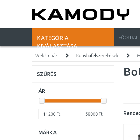
KATEGÓRIA
FŐOLDAL
KIVÁLASZTÁSA
Webáruház
Konyhafelszerel-ések
M
Bo
SZŰRÉS
ÁR
Rendez
11200
Ft
58800
Ft
MÁRKA